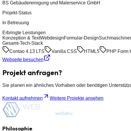
BS Gebäudereinigung und Malerservice GmbH
Projekt-Status
In Betreuung
Erbringte Leistungen
Konzeption & Text
Webdesign
Formular-Design
Suchmaschinen
Gesamt-Tech-Stack
Contao 4.13 LTS
Vanilla CSS
HTML5
PHP Form 
Webseite besuchen
Projekt anfragen?
Sie planen ein ähnliches Vorhaben oder benötigen Unterstütz
Kontakt aufnehmen
Weitere Projekte ansehen
Philosophie