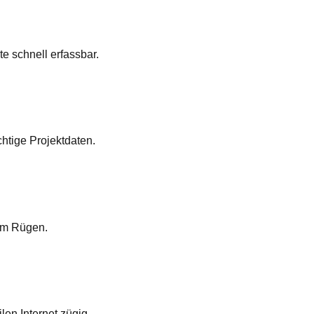
e schnell erfassbar.
chtige Projektdaten.
aum Rügen.
en Internet zügig.