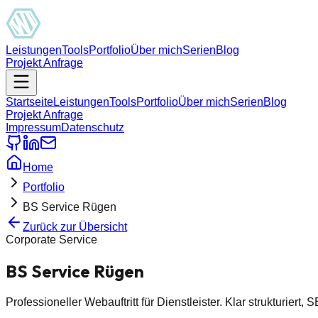
Leistungen
Tools
Portfolio
Über mich
Serien
Blog
Projekt Anfrage
Startseite
Leistungen
Tools
Portfolio
Über mich
Serien
Blog
Projekt Anfrage
Impressum
Datenschutz
Home
Portfolio
BS Service Rügen
Zurück zur Übersicht
Corporate Service
BS Service Rügen
Professioneller Webauftritt für Dienstleister. Klar strukturiert, 