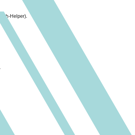
etch-Helper).
.