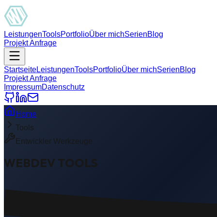
Leistungen
Tools
Portfolio
Über mich
Serien
Blog
Projekt Anfrage
Startseite
Leistungen
Tools
Portfolio
Über mich
Serien
Blog
Projekt Anfrage
Impressum
Datenschutz
Home
Tools
Entwickler Werkzeuge
WEBDEV
TOOLS