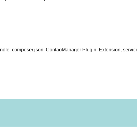
Bundle: composer.json, ContaoManager Plugin, Extension, serv
 time-based/tag-based Revalidation, Auth-Handshake und siche