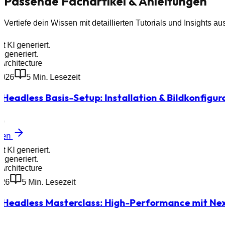
Passende
Fachartikel
& Anleitungen
Vertiefe dein Wissen mit detaillierten Tutorials und Insights
it KI generiert.
I generiert.
Architecture
2026
5
Min. Lesezeit
Headless Basis-Setup: Installation & Bildkonfigur
0
esen
it KI generiert.
I generiert.
Architecture
026
5
Min. Lesezeit
 Headless Masterclass: High-Performance mit Nex