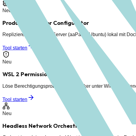
Neu
Production-Mirror Configurator
Repliziere deinen Live-Server (aaPanel/Ubuntu) lokal mit Do
Tool starten
Neu
WSL 2 Permission Fixer
Löse Berechtigungsprobleme bei Docker unter Windows. Gener
Tool starten
Neu
Headless Network Orchestrator