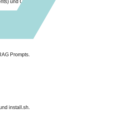
ts) und Clients.
 RAG Prompts.
nd install.sh.