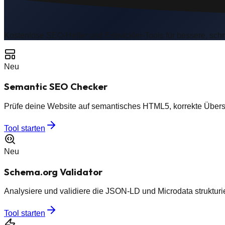
Kostenlose SEO-Helfer und Entwickler-Tools für bessere, schn
Neu
Semantic SEO Checker
Prüfe deine Website auf semantisches HTML5, korrekte Übersc
Tool starten
Neu
Schema.org Validator
Analysiere und validiere die JSON-LD und Microdata strukturi
Tool starten