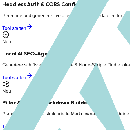
Headless Auth & CORS Configurator
Berechne und generiere live alle Konfigurationsdateien für L
Tool starten
Neu
Local AI SEO-Agent Scaffold
Generiere schlüsselfertige Python- & Node-Skripte für die lo
Tool starten
Neu
Pillar & Cluster Markdown Builder
Plane und generiere strukturierte Markdown-Dateien für deine
Tool starten