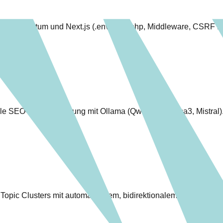
aravel Sanctum und Next.js (.env, cors.php, Middleware, CSRF F
kale SEO-Automatisierung mit Ollama (Qwen2.5, Llama3, Mistral)
 Topic Clusters mit automatischem, bidirektionalem Linkaufbau.