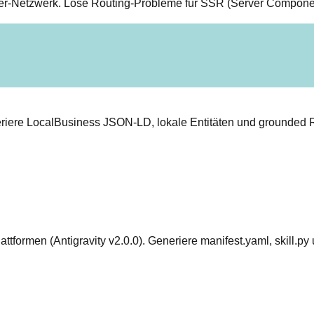
ker-Netzwerk. Löse Routing-Probleme für SSR (Server Componen
neriere LocalBusiness JSON-LD, lokale Entitäten und grounded
ttformen (Antigravity v2.0.0). Generiere manifest.yaml, skill.py u