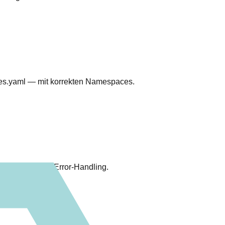
ices.yaml — mit korrekten Namespaces.
rem TypeScript-Error-Handling.