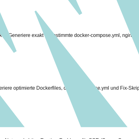
cker. Generiere exakt abgestimmte docker-compose.yml, nginx.c
iere optimierte Dockerfiles, docker-compose.yml und Fix-Skri