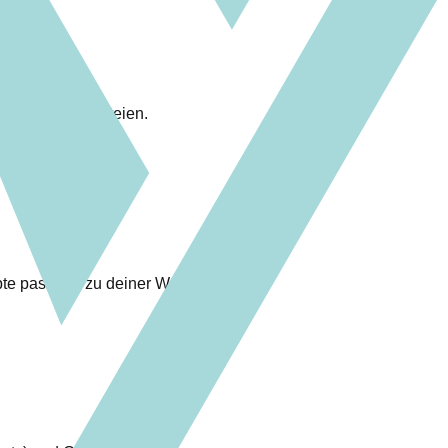
onf und .env Dateien.
pte passend zu deiner WSL User-ID.