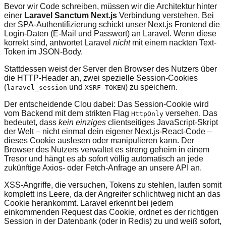
Bevor wir Code schreiben, müssen wir die Architektur hinter
einer
Laravel Sanctum Next.js
Verbindung verstehen. Bei
der SPA-Authentifizierung schickt unser Next.js Frontend die
Login-Daten (E-Mail und Passwort) an Laravel. Wenn diese
korrekt sind, antwortet Laravel
nicht
mit einem nackten Text-
Token im JSON-Body.
Stattdessen weist der Server den Browser des Nutzers über
die HTTP-Header an, zwei spezielle Session-Cookies
(
und
) zu speichern.
laravel_session
XSRF-TOKEN
Der entscheidende Clou dabei: Das Session-Cookie wird
vom Backend mit dem strikten Flag
versehen. Das
HttpOnly
bedeutet, dass
kein einziges
clientseitiges JavaScript-Skript
der Welt – nicht einmal dein eigener Next.js-React-Code –
dieses Cookie auslesen oder manipulieren kann. Der
Browser des Nutzers verwaltet es streng geheim in einem
Tresor und hängt es ab sofort völlig automatisch an jede
zukünftige Axios- oder Fetch-Anfrage an unsere API an.
XSS-Angriffe, die versuchen, Tokens zu stehlen, laufen somit
komplett ins Leere, da der Angreifer schlichtweg nicht an das
Cookie herankommt. Laravel erkennt bei jedem
einkommenden Request das Cookie, ordnet es der richtigen
Session in der Datenbank (oder in Redis) zu und weiß sofort,