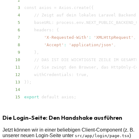
2
3
const axios 
=
 Axios.create
(
{
4
    // Zeigt auf dein lokales Laravel Backend 
5
    baseURL: process.env.NEXT_PUBLIC_BACKEND_U
6
    headers: 
{
7
'X-Requested-With'
:
'XMLHttpRequest'
8
'Accept'
:
'application/​json'
9
}
10
    // DAS IST DIE WICHTIGSTE ZEILE IM GESAMTE
11
12
13
}
)
;
14
15
export
 default axios
;
Die Login-Seite: Den Handshake ausführen
Jetzt können wir in einer beliebigen Client-Component (z. B.
unserer neuen Login-Seite unter
)
src/​app/​login/​page.tsx