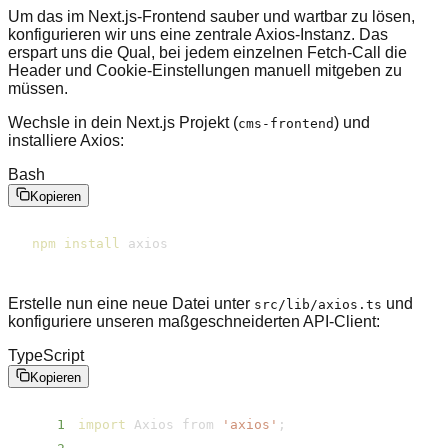
Um das im Next.js-Frontend sauber und wartbar zu lösen,
konfigurieren wir uns eine zentrale Axios-Instanz. Das
erspart uns die Qual, bei jedem einzelnen Fetch-Call die
Header und Cookie-Einstellungen manuell mitgeben zu
müssen.
Wechsle in dein Next.js Projekt (
) und
cms-frontend
installiere Axios:
Bash
Kopieren
npm
install
 axios
Erstelle nun eine neue Datei unter
und
src/​lib/​axios.ts
konfiguriere unseren maßgeschneiderten API-Client:
TypeScript
Kopieren
1
import
 Axios from 
'axios'
;