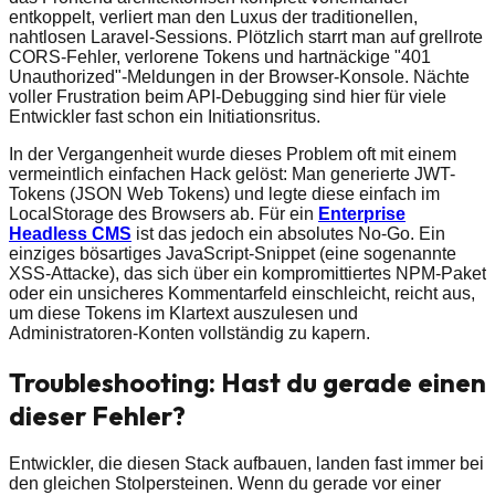
entkoppelt, verliert man den Luxus der traditionellen,
nahtlosen Laravel-Sessions. Plötzlich starrt man auf grellrote
CORS-Fehler, verlorene Tokens und hartnäckige "401
Unauthorized"-Meldungen in der Browser-Konsole. Nächte
voller Frustration beim API-Debugging sind hier für viele
Entwickler fast schon ein Initiationsritus.
In der Vergangenheit wurde dieses Problem oft mit einem
vermeintlich einfachen Hack gelöst: Man generierte JWT-
Tokens (JSON Web Tokens) und legte diese einfach im
LocalStorage des Browsers ab. Für ein
Enterprise
Headless CMS
ist das jedoch ein absolutes No-Go. Ein
einziges bösartiges JavaScript-Snippet (eine sogenannte
XSS-Attacke), das sich über ein kompromittiertes NPM-Paket
oder ein unsicheres Kommentarfeld einschleicht, reicht aus,
um diese Tokens im Klartext auszulesen und
Administratoren-Konten vollständig zu kapern.
Troubleshooting: Hast du gerade einen
dieser Fehler?
Entwickler, die diesen Stack aufbauen, landen fast immer bei
den gleichen Stolpersteinen. Wenn du gerade vor einer