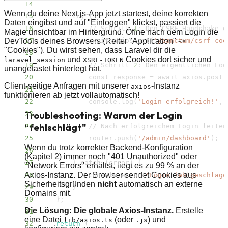
14
Wenn du deine Next.js-App jetzt startest, deine korrekten
15
        try 
{
Daten eingibst und auf "Einloggen" klickst, passiert die
16
            // Schritt 
1
: Den CSRF-Handshake d
Magie unsichtbar im Hintergrund. Öffne nach dem Login die
DevTools deines Browsers (Reiter "Application" ->
17
            await axios.get
(
'/​sanctum/​csrf-co
"Cookies"). Du wirst sehen, dass Laravel dir die
18
und
Cookies dort sicher und
laravel_session
XSRF-TOKEN
19
            // Schritt 
2
unangetastet hinterlegt hat.
20
            const response 
=
 await axios.post
(
Client-seitige Anfragen mit unserer
-Instanz
axios
21
funktionieren ab jetzt vollautomatisch!
22
            console.log
(
'Login erfolgreich!'
, 
Troubleshooting: Warum der Login
23
"fehlschlägt"
24
            // Nach erfolgreichem Login leiten
25
            router.push
(
'/​admin/​dashboard'
)
;
Wenn du trotz korrekter Backend-Konfiguration
26
(Kapitel 2) immer noch "401 Unauthorized" oder
27
}
 catch 
(
error
)
{
"Network Errors" erhältst, liegt es zu 99 % an der
Axios-Instanz. Der Browser sendet Cookies aus
28
            console.error
(
'Login fehlgeschlage
Sicherheitsgründen
nicht
automatisch an externe
29
}
Domains mit.
30
}
;
Die Lösung: Die globale Axios-Instanz.
Erstelle
31
eine Datei
(oder
) und
lib/​axios.ts
.js
32
return
(