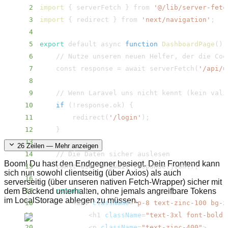
2
import
{
 serverFetch 
}
 from 
'@/​lib/​server-fetc
3
import
{
 redirect 
}
 from 
'next/​navigation'
;
4
5
export
 default async 
function
DashboardPage
(
)
6
7
    const response 
=
 await serverFetch
(
'/​api/​
8
9
    // Wenn Laravel uns nicht kennt 
(
kein vali
10
if
(
!
response.ok
)
{
11
        redirect
(
'/​login'
)
;
12
}
13
26
Zeilen — Mehr anzeigen
14
Boom! Du hast den Endgegner besiegt. Dein Frontend kann
15
    const user 
=
 await response.json
(
)
;
sich nun sowohl clientseitig (über Axios) als auch
16
serverseitig (über unseren nativen Fetch-Wrapper) sicher mit
dem Backend unterhalten, ohne jemals angreifbare Tokens
17
return
(
im LocalStorage ablegen zu müssen.
18
<
div 
className
=
"p-8 text-zinc-100 bg-z
19
<
h1 
className
=
"text-3xl font-bold 
20
<
p 
className
=
"text-zinc-400"
>