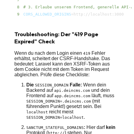
8
# 3. Erlaube unserem Frontend, generelle API-A
9
CORS_ALLOWED_ORIGINS
=
http://localhost:3000
Troubleshooting: Der "419 Page
Expired" Check
Wenn du nach dem Login einen
Fehler
419
erhältst, scheitert der CSRF-Handshake. Das
bedeutet: Laravel kann den XSRF-Token aus
dem Cookie nicht mit dem Token im Request
abgleichen. Prüfe diese Checkliste:
Die
Falle:
Wenn dein
SESSION_DOMAIN
Backend auf
und dein
api.deincms.com
Frontend auf
läuft, muss
app.deincms.com
(mit
SESSION_DOMAIN=.deincms.com
führendem Punkt!) gesetzt sein. Bei
reicht meist
localhost
.
SESSION_DOMAIN=localhost
:
Hier darf
kein
SANCTUM_STATEFUL_DOMAINS
Protokoll (
) stehen. Nur
http://