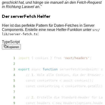
geschickt hat, und hänge sie manuell an den Fetch-Request
in Richtung Laravel an."
Der serverFetch Helfer
Hier ist das perfekte Pattern für Daten-Fetches in Server
Components. Erstelle eine neue Helfer-Funktion unter
src/​
:
lib/​server-fetch.ts
TypeScript
Kopieren
1
import
{
 cookies 
}
 from 
'next/​headers'
;
2
3
export
 async 
function
 serverFetch
(
endpoint: st
4
    // 
1
5
    const cookieStore 
=
 await cookies
(
)
;
6
    const cookieString 
=
 cookieStore.getAll
(
)
.
7
8
    // 
2
9
    const headers 
=
 new Headers
(
options.header