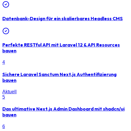
Datenbank-Design für ein skalierbares Headless CMS
Perfekte RESTful API mit Laravel 12 & API Resources
bauen
4
Sichere Laravel Sanctum Next.js Authentifizierung
bauen
Aktuell
5
Das ultimative Next.js Admin Dashboard mit shadcn/ui
bauen
6