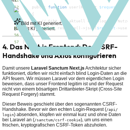
Seiten.
51
52
    public 
function
 user
(
Request 
$request
)
53
{
54
Bild mit KI generiert.
55
return
 response
(
)
-
>
json
(
$request
-
>
user
Bild mit KI generiert.
56
}
57
}
4. Das Next.js Frontend: Der CSRF-
Handshake und Axios konfigurieren
Damit unsere
Laravel Sanctum Next.js
Architektur sicher
funktioniert, dürfen wir nicht einfach blind Login-Daten an die
API feuern. Wir müssen Laravel vor dem eigentlichen Login
beweisen, dass unser Frontend legitim ist und der Request
nicht von einem bösartigen Drittanbieter-Skript (Cross-Site
Request Forgery) stammt.
Dieser Beweis geschieht über den sogenannten CSRF-
Handshake. Bevor wir den echten Login-Request (
/​api/​
) absenden, klopfen wir einmal kurz und ohne Daten
login
bei Laravel an (
), um uns einen
/​sanctum/​csrf-cookie
frischen, kryptografischen CSRF-Token abzuholen.