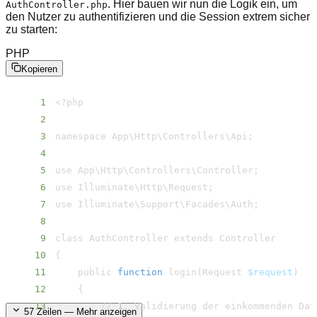
. Hier bauen wir nun die Logik ein, um
AuthController.php
den Nutzer zu authentifizieren und die Session extrem sicher
zu starten:
PHP
Kopieren
1
<
2
3
namespace App
\
Http
\
Controllers
\
Api
;
4
5
use App
\
Http
\
Controllers
\
Controller
;
6
use Illuminate
\
Http
\
Request
;
7
use Illuminate
\
Support
\
Facades
\
Auth
;
8
9
10
{
11
    public 
function
 login
(
Request 
$request
)
12
{
13
        // 
1
57
Zeilen — Mehr anzeigen