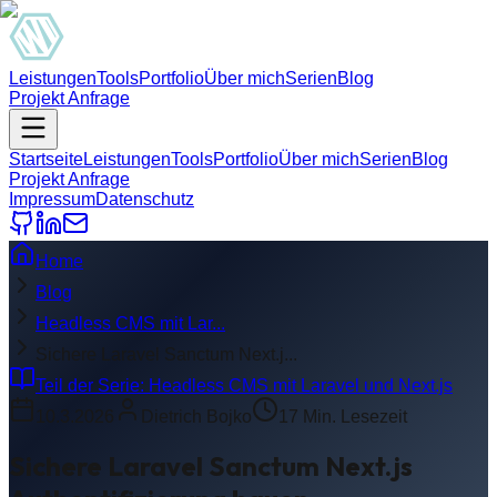
Leistungen
Tools
Portfolio
Über mich
Serien
Blog
Projekt Anfrage
Startseite
Leistungen
Tools
Portfolio
Über mich
Serien
Blog
Projekt Anfrage
Impressum
Datenschutz
Home
Blog
Headless CMS mit Lar...
Sichere Laravel Sanctum Next.j...
Teil der Serie:
Headless CMS mit Laravel und Next.js
10.3.2026
Dietrich Bojko
17
Min. Lesezeit
Sichere Laravel Sanctum Next.js