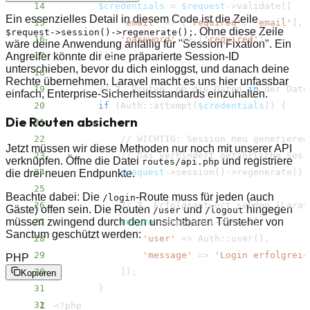
14
$credentials
=
$request
-
>
validate
(
[
Ein essenzielles Detail in diesem Code ist die Zeile
15
'email'
=
>
[
'required'
, 
'email'
]
. Ohne diese Zeile
$request->session()->regenerate();
16
'password'
=
>
[
'required'
]
wäre deine Anwendung anfällig für "Session Fixation". Ein
Angreifer könnte dir eine präparierte Session-ID
17
]
)
;
unterschieben, bevor du dich einloggst, und danach deine
18
Rechte übernehmen. Laravel macht es uns hier unfassbar
19
        // 
2
. Prüfen, ob die Daten 
in
einfach, Enterprise-Sicherheitsstandards einzuhalten.
20
if
(
Auth::attempt
(
$credentials
))
{
Die Routen absichern
21
22
            // WICHTIG: Session neu generieren
Jetzt müssen wir diese Methoden nur noch mit unserer API
23
verknüpfen. Öffne die Datei
und registriere
routes/​api.php
24
$request
-
>
session
(
)
-
>
regenerate
(
)
;
die drei neuen Endpunkte.
25
Beachte dabei: Die
-Route muss für jeden (auch
/​login
26
            // 
3
. Erfolgsantwort senden 
(
Larav
Gäste) offen sein. Die Routen
und
hingegen
/​user
/​logout
müssen zwingend durch den unsichtbaren Türsteher von
27
return
 response
(
)
-
>
json
(
[
Sanctum geschützt werden:
28
'user'
=
>
 Auth::user
(
)
29
'message'
=
>
'Login erfolgreic
PHP
30
]
)
;
Kopieren
31
}
32
1
<