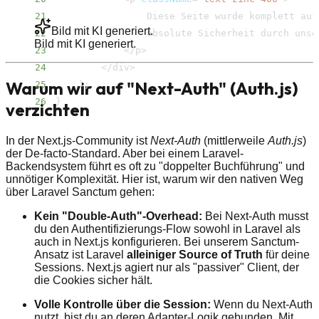
21
Bild mit KI generiert.
22
Bild mit KI generiert.
23
<
/​p
>
24
<
/​div
>
Warum wir auf "Next-Auth" (Auth.js)
25
)
;
26
}
verzichten
In der Next.js-Community ist
Next-Auth
(mittlerweile
Auth.js
)
der De-facto-Standard. Aber bei einem Laravel-
Backendsystem führt es oft zu "doppelter Buchführung" und
unnötiger Komplexität. Hier ist, warum wir den nativen Weg
über Laravel Sanctum gehen:
Kein "Double-Auth"-Overhead:
Bei Next-Auth musst
du den Authentifizierungs-Flow sowohl in Laravel als
auch in Next.js konfigurieren. Bei unserem Sanctum-
Ansatz ist Laravel
alleiniger Source of Truth
für deine
Sessions. Next.js agiert nur als "passiver" Client, der
die Cookies sicher hält.
Volle Kontrolle über die Session:
Wenn du Next-Auth
nutzt, bist du an deren Adapter-Logik gebunden. Mit