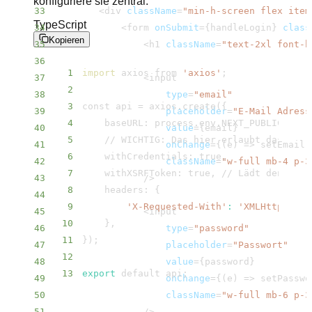
konfiguriere sie zentral:
33
<
div 
className
=
"min-h-screen flex item
TypeScript
34
<
form 
onSubmit
=
{
handleLogin
}
class
Kopieren
35
<
h1 
className
=
"text-2xl font-b
36
1
import
 axios from 
'axios'
;
37
<
2
38
type
=
"email"
3
const api 
=
 axios.create
(
{
39
placeholder
=
"E-Mail Adress
4
40
value
=
{
email
}
5
    // WICHTIG: Das hier erlaubt das Send
41
onChange
=
{
(
e
)
=
>
 setEmail
(
6
42
className
=
"w-full mb-4 p-3
7
43
                /
>
8
    headers: 
{
44
9
'X-Requested-With'
:
'XMLHttpReque
45
<
10
}
46
type
=
"password"
11
}
)
;
47
placeholder
=
"Passwort"
12
48
value
=
{
password
}
13
export
 default api
;
49
onChange
=
{
(
e
)
=
>
 setPasswo
50
className
=
"w-full mb-6 p-3
51
                /
>