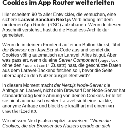
Cookies im App Router weiterleiten
Hier scheitern 90 % aller Entwickler, die versuchen, eine
sichere
Laravel Sanctum Next.js
Verbindung mit dem
modernen App Router (RSC) aufzubauen. Wenn du diesen
Abschnitt verstehst, hast du die Headless-Architektur
gemeistert.
Wenn du in deinem Frontend auf einen Button klickst, führt
der Browser
den JavaScript-Code aus und sendet die
Cookies völlig automatisch an Laravel. Alles ist gut. Aber
was passiert, wenn du eine
Server Component
(
page.tsx
ohne den
Zusatz) hast, die geschützte Daten
'use client'
aus dem Laravel-Backend fetchen soll, bevor die Seite
überhaupt an den Nutzer ausgeliefert wird?
In diesem Moment macht
der Next.js Node-Server
die
Anfrage an Laravel, nicht dein Browser! Der Node-Server hat
standardmäßig keine Ahnung von deinen Cookies. Er leitet
sie nicht automatisch weiter. Laravel sieht eine nackte,
anonyme Anfrage und blockt sie knallhart mit einem
401
ab.
Unauthorized
Wir müssen Next.js also explizit anweisen:
"Nimm die
Cookies, die der Browser des Nutzers gerade an dich