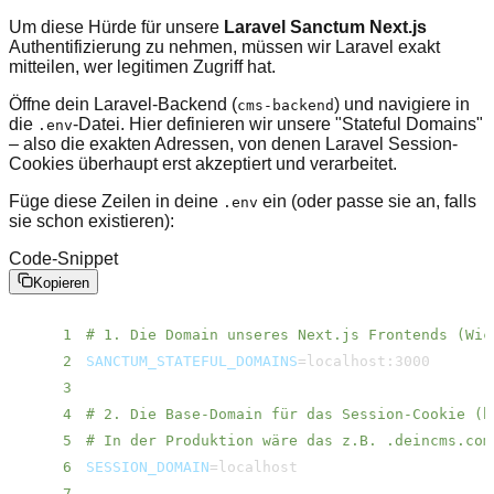
Um diese Hürde für unsere
Laravel Sanctum Next.js
Authentifizierung zu nehmen, müssen wir Laravel exakt
mitteilen, wer legitimen Zugriff hat.
Öffne dein Laravel-Backend (
) und navigiere in
cms-backend
die
-Datei. Hier definieren wir unsere "Stateful Domains"
.env
– also die exakten Adressen, von denen Laravel Session-
Cookies überhaupt erst akzeptiert und verarbeitet.
Füge diese Zeilen in deine
ein (oder passe sie an, falls
.env
sie schon existieren):
Code-Snippet
Kopieren
1
# 1. Die Domain unseres Next.js Frontends (Wic
2
SANCTUM_STATEFUL_DOMAINS
=
3
4
# 2. Die Base-Domain für das Session-Cookie (b
5
# In der Produktion wäre das z.B. .deincms.com
6
SESSION_DOMAIN
=
7