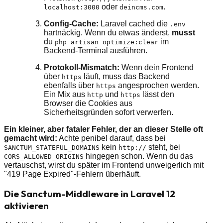
oder
.
localhost:3000
deincms.com
Config-Cache:
Laravel cached die
.env
hartnäckig. Wenn du etwas änderst,
musst
du
im
php artisan optimize:clear
Backend-Terminal ausführen.
Protokoll-Mismatch:
Wenn dein Frontend
über
läuft, muss das Backend
https
ebenfalls über
angesprochen werden.
https
Ein Mix aus
und
lässt den
http
https
Browser die Cookies aus
Sicherheitsgründen sofort verwerfen.
Ein kleiner, aber fataler Fehler, der an dieser Stelle oft
gemacht wird:
Achte penibel darauf, dass bei
kein
steht, bei
SANCTUM_STATEFUL_DOMAINS
http://
hingegen schon. Wenn du das
CORS_ALLOWED_ORIGINS
vertauschst, wirst du später im Frontend unweigerlich mit
"419 Page Expired"-Fehlern überhäuft.
Die Sanctum-Middleware in Laravel 12
aktivieren