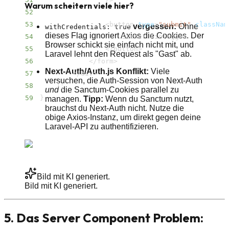
Warum scheitern viele hier?
52
53
<
button 
type
=
"submit"
classNam
vergessen:
Ohne
withCredentials: true
dieses Flag ignoriert Axios die Cookies. Der
54
Browser schickt sie einfach nicht mit, und
55
<
/​button
>
Laravel lehnt den Request als "Gast" ab.
56
<
/​form
>
Next-Auth/Auth.js Konflikt:
Viele
57
<
/​div
>
versuchen, die Auth-Session von Next-Auth
58
)
;
und
die Sanctum-Cookies parallel zu
59
}
managen.
Tipp:
Wenn du Sanctum nutzt,
brauchst du Next-Auth nicht. Nutze die
obige Axios-Instanz, um direkt gegen deine
Laravel-API zu authentifizieren.
Bild mit KI generiert.
Bild mit KI generiert.
5. Das Server Component Problem: