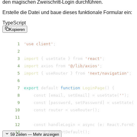
den magischen Zweischritt-Login durchführen.
Erstelle die Datei und baue dieses funktionale Formular ein:
TypeScript
Kopieren
1
'use client'
;
2
3
import
{
 useState 
}
 from 
'react'
;
4
import
 axios from 
'@/​lib/​axios'
;
5
import
{
 useRouter 
}
 from 
'next/​navigation'
;
6
7
export
 default 
function
LoginPage
(
)
{
8
    const 
[
email, setEmail
]
=
 useState
(
''
)
;
9
    const 
[
password, setPassword
]
=
 useState
(
'
10
    const router 
=
 useRouter
(
)
;
11
12
    const handleLogin 
=
 async 
(
e: React.FormEv
13
        e.preventDefault
(
)
;
59
Zeilen — Mehr anzeigen