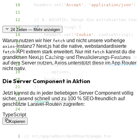
10
    headers.set
(
'Accept'
, 
'application/​json'
)
;
11
12
    // 
3
. WICHTIG: Hänge die extrahierten Cook
13
if
(
cookieString
)
{
24
Zeilen — Mehr anzeigen
14
        headers.set
(
'Cookie'
, cookieString
)
;
Warum nutzen wir hier
und nicht unsere vorherige
fetch
15
}
-Instanz? Next.js hat die native, webstandardisierte
axios
16
-API extrem stark erweitert. Nur mit
kannst du die
fetch
fetch
grandiosen Next.js Caching- und Revalidierungs-Features
17
    // 
4
auf dem Server nutzen. Axios unterstützt diese im App Router
18
    const response 
=
 await fetch
(
`
$
{
process.en
nicht nativ.
19
..
20
Die Server Component in Aktion
21
}
)
;
Jetzt kannst du in jeder beliebigen Server Component völlig
22
sicher, rasend schnell und zu 100 % SEO-freundlich auf
23
return
 response
;
geschützte Laravel-Routen zugreifen:
24
}
TypeScript
Kopieren
1