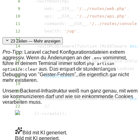
8
    -
>
withRouting
(
9
        web: __DIR__.
'/../​routes/​web.php'
10
        api: __DIR__.
'/../​routes/​api.php'
11
        commands: __DIR__.
'/../​routes/​console.
12
        health: 
'/​up'
13
)
23
Zeilen — Mehr anzeigen
14
    -
>
withMiddleware
(
function 
(
Middleware 
$mid
Pro-Tipp:
Laravel cached Konfigurationsdateien extrem
15
aggressiv. Wenn du Änderungen an der
vornimmst,
.env
16
        // Diese Zeile ist der absolute Schlüs
führe in deinem Terminal immer sofort
php artisan
17
        // Sie aktiviert die Session-Cookies f
aus. Das erspart dir stundenlanges
optimize:clear
Debugging von "Geister-Fehlern", die eigentlich gar nicht
18
$middleware
-
>
statefulApi
(
)
;
mehr existieren.
19
Unsere Backend-Infrastruktur weiß nun ganz genau, mit wem
20
}
)
sie kommunizieren darf und wie sie einkommende Cookies
21
    -
>
withExceptions
(
function 
(
Exceptions 
$exc
verarbeiten muss.
22
23
}
)
-
>
create
(
)
;
Bild mit KI generiert.
Bild mit KI generiert.