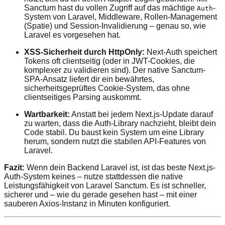
Sanctum hast du vollen Zugriff auf das mächtige
-
Auth
System von Laravel, Middleware, Rollen-Management
(Spatie) und Session-Invalidierung – genau so, wie
Laravel es vorgesehen hat.
XSS-Sicherheit durch HttpOnly:
Next-Auth speichert
Tokens oft clientseitig (oder in JWT-Cookies, die
komplexer zu validieren sind). Der native Sanctum-
SPA-Ansatz liefert dir ein bewährtes,
sicherheitsgeprüftes Cookie-System, das ohne
clientseitiges Parsing auskommt.
Wartbarkeit:
Anstatt bei jedem Next.js-Update darauf
zu warten, dass die Auth-Library nachzieht, bleibt dein
Code stabil. Du baust kein System um eine Library
herum, sondern nutzt die stabilen API-Features von
Laravel.
Fazit:
Wenn dein Backend Laravel ist, ist das beste Next.js-
Auth-System keines – nutze stattdessen die native
Leistungsfähigkeit von Laravel Sanctum. Es ist schneller,
sicherer und – wie du gerade gesehen hast – mit einer
sauberen Axios-Instanz in Minuten konfiguriert.