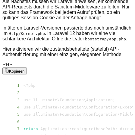
Als Nächstes müssen wir Laravel anweisen, einkommende
API-Requests durch die Sanctum-Middleware zu leiten. Nur
so kann das Framework bei jedem Aufruf prüfen, ob ein
gültiges Session-Cookie an der Anfrage hängt.
In älteren Laravel-Versionen passierte das noch umständlich
im
. In Laravel 12 haben wir eine viel
Http/​Kernel.php
schlankere Architektur. Öffne die Datei
.
bootstrap/​app.php
Hier aktivieren wir die zustandsbehaftete (stateful) API-
Authentifizierung mit einer einzigen, eleganten Methode:
PHP
Kopieren
1
<
2
3
use Illuminate
\
Foundation
\
Application
;
4
use Illuminate
\
Foundation
\
Configuration
\
Except
5
use Illuminate
\
Foundation
\
Configuration
\
Middle
6
7
return
 Application::configure
(
basePath: dirnam