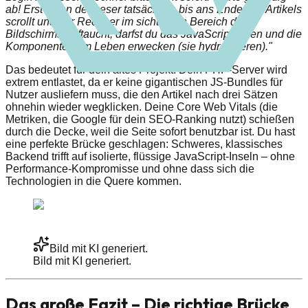
ab! Erst wenn der Leser tatsächlich bis ans Ende des Artikels
scrollt und der Rechner im sichtbaren Bereich des
Bildschirms auftaucht, darfst du das JavaScript laden und die
Komponente zum Leben erwecken (sie hydratisieren)."
Das bedeutet für dein altes Projekt: Dein PHP-Server wird
extrem entlastet, da er keine gigantischen JS-Bundles für
Nutzer ausliefern muss, die den Artikel nach drei Sätzen
ohnehin wieder wegklicken. Deine Core Web Vitals (die
Metriken, die Google für dein SEO-Ranking nutzt) schießen
durch die Decke, weil die Seite sofort benutzbar ist. Du hast
eine perfekte Brücke geschlagen: Schweres, klassisches
Backend trifft auf isolierte, flüssige JavaScript-Inseln – ohne
Performance-Kompromisse und ohne dass sich die
Technologien in die Quere kommen.
Bild mit KI generiert.
Bild mit KI generiert.
Das große Fazit – Die richtige Brücke