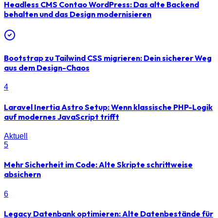
Headless CMS Contao WordPress: Das alte Backend
behalten und das Design modernisieren
Bootstrap zu Tailwind CSS migrieren: Dein sicherer Weg
aus dem Design-Chaos
4
Laravel Inertia Astro Setup: Wenn klassische PHP-Logik
auf modernes JavaScript trifft
Aktuell
5
Mehr Sicherheit im Code: Alte Skripte schrittweise
absichern
6
Legacy Datenbank optimieren: Alte Datenbestände für