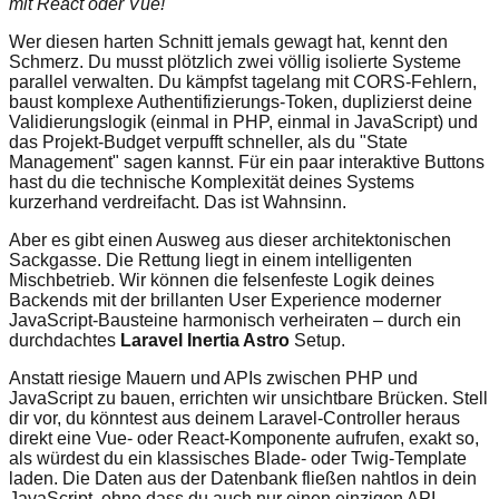
mit React oder Vue!"
Wer diesen harten Schnitt jemals gewagt hat, kennt den
Schmerz. Du musst plötzlich zwei völlig isolierte Systeme
parallel verwalten. Du kämpfst tagelang mit CORS-Fehlern,
baust komplexe Authentifizierungs-Token, duplizierst deine
Validierungslogik (einmal in PHP, einmal in JavaScript) und
das Projekt-Budget verpufft schneller, als du "State
Management" sagen kannst. Für ein paar interaktive Buttons
hast du die technische Komplexität deines Systems
kurzerhand verdreifacht. Das ist Wahnsinn.
Aber es gibt einen Ausweg aus dieser architektonischen
Sackgasse. Die Rettung liegt in einem intelligenten
Mischbetrieb. Wir können die felsenfeste Logik deines
Backends mit der brillanten User Experience moderner
JavaScript-Bausteine harmonisch verheiraten – durch ein
durchdachtes
Laravel Inertia Astro
Setup.
Anstatt riesige Mauern und APIs zwischen PHP und
JavaScript zu bauen, errichten wir unsichtbare Brücken. Stell
dir vor, du könntest aus deinem Laravel-Controller heraus
direkt eine Vue- oder React-Komponente aufrufen, exakt so,
als würdest du ein klassisches Blade- oder Twig-Template
laden. Die Daten aus der Datenbank fließen nahtlos in dein
JavaScript, ohne dass du auch nur einen einzigen API-