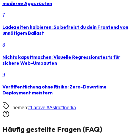
moderne Apps rüsten
7
Ladezeiten halbieren: So befreist du dein Frontend von
unnötigem Ballast
8
Nichts kaputtmachen: Visuelle Regressionstests für
sichere Web-Umbauten
9
Veröffentlichung ohne Risiko: Zero-Downtime
Deployment meistern
Themen:
#
Laravel
#
Astro
#
Inertia
Häufig gestellte Fragen (FAQ)