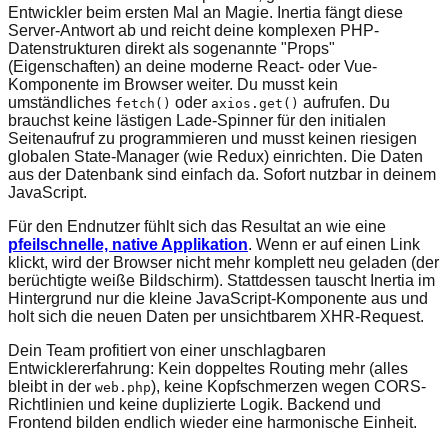
Entwickler beim ersten Mal an Magie. Inertia fängt diese
Server-Antwort ab und reicht deine komplexen PHP-
Datenstrukturen direkt als sogenannte "Props"
(Eigenschaften) an deine moderne React- oder Vue-
Komponente im Browser weiter. Du musst kein
umständliches
oder
aufrufen. Du
fetch()
axios.get()
brauchst keine lästigen Lade-Spinner für den initialen
Seitenaufruf zu programmieren und musst keinen riesigen
globalen State-Manager (wie Redux) einrichten. Die Daten
aus der Datenbank sind einfach da. Sofort nutzbar in deinem
JavaScript.
Für den Endnutzer fühlt sich das Resultat an wie eine
pfeilschnelle, native Applikation
. Wenn er auf einen Link
klickt, wird der Browser nicht mehr komplett neu geladen (der
berüchtigte weiße Bildschirm). Stattdessen tauscht Inertia im
Hintergrund nur die kleine JavaScript-Komponente aus und
holt sich die neuen Daten per unsichtbarem XHR-Request.
Dein Team profitiert von einer unschlagbaren
Entwicklererfahrung: Kein doppeltes Routing mehr (alles
bleibt in der
), keine Kopfschmerzen wegen CORS-
web.php
Richtlinien und keine duplizierte Logik. Backend und
Frontend bilden endlich wieder eine harmonische Einheit.