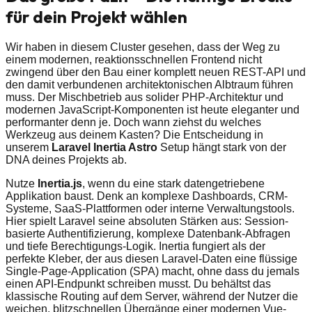
für dein Projekt wählen
Wir haben in diesem Cluster gesehen, dass der Weg zu
einem modernen, reaktionsschnellen Frontend nicht
zwingend über den Bau einer komplett neuen REST-API und
den damit verbundenen architektonischen Albtraum führen
muss. Der Mischbetrieb aus solider PHP-Architektur und
modernen JavaScript-Komponenten ist heute eleganter und
performanter denn je. Doch wann ziehst du welches
Werkzeug aus deinem Kasten? Die Entscheidung in
unserem
Laravel Inertia Astro
Setup hängt stark von der
DNA deines Projekts ab.
Nutze
Inertia.js
, wenn du eine stark datengetriebene
Applikation baust. Denk an komplexe Dashboards, CRM-
Systeme, SaaS-Plattformen oder interne Verwaltungstools.
Hier spielt Laravel seine absoluten Stärken aus: Session-
basierte Authentifizierung, komplexe Datenbank-Abfragen
und tiefe Berechtigungs-Logik. Inertia fungiert als der
perfekte Kleber, der aus diesen Laravel-Daten eine flüssige
Single-Page-Application (SPA) macht, ohne dass du jemals
einen API-Endpunkt schreiben musst. Du behältst das
klassische Routing auf dem Server, während der Nutzer die
weichen, blitzschnellen Übergänge einer modernen Vue-