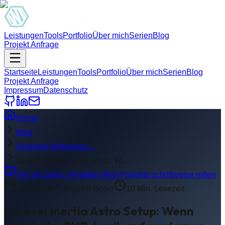
Leistungen
Tools
Portfolio
Über mich
Serien
Blog
Projekt Anfrage
Startseite
Leistungen
Tools
Portfolio
Über mich
Serien
Blog
Projekt Anfrage
Impressum
Datenschutz
Home
Blog
Veraltete Webseiten ...
Laravel Inertia Astro Setup: W...
Teil der Serie:
Veraltete Web-Projekte schrittweise retten
30.3.2026
Dietrich Bojko
10
Min. Lesezeit
Laravel Inertia Astro Setup: Wenn