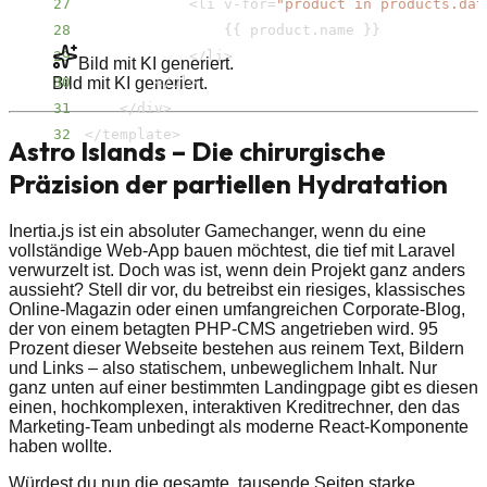
27
<
li v-for
=
"product in products.dat
28
{
{
 product.name 
}
}
29
<
/​li
>
Bild mit KI generiert.
Bild mit KI generiert.
30
<
/​ul
>
31
<
/​div
>
32
<
/​template
>
Astro Islands – Die chirurgische
Präzision der partiellen Hydratation
Inertia.js ist ein absoluter Gamechanger, wenn du eine
vollständige Web-App bauen möchtest, die tief mit Laravel
verwurzelt ist. Doch was ist, wenn dein Projekt ganz anders
aussieht? Stell dir vor, du betreibst ein riesiges, klassisches
Online-Magazin oder einen umfangreichen Corporate-Blog,
der von einem betagten PHP-CMS angetrieben wird. 95
Prozent dieser Webseite bestehen aus reinem Text, Bildern
und Links – also statischem, unbeweglichem Inhalt. Nur
ganz unten auf einer bestimmten Landingpage gibt es diesen
einen, hochkomplexen, interaktiven Kreditrechner, den das
Marketing-Team unbedingt als moderne React-Komponente
haben wollte.
Würdest du nun die gesamte, tausende Seiten starke