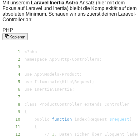
Mit unserem
Laravel Inertia Astro
Ansatz (hier mit dem
Fokus auf Laravel und Inertia) bleibt die Komplexität auf dem
absoluten Minimum. Schauen wir uns zuerst deinen Laravel-
Controller an:
PHP
Kopieren
1
<
2
namespace App
\
Http
\
Controllers
;
3
4
use App
\
Models
\
Product
;
5
use Illuminate
\
Http
\
Request
;
6
use Inertia
\
Inertia
;
7
8
9
{
10
    public 
function
 index
(
Request 
$request
)
11
{
12
        // 
1