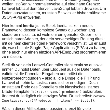
wollen, stoßen wir normalerweise auf eine harte Grenze:
Laravel lebt auf dem Server, JavaScript lebt im Browser. Um
Daten auszutauschen, mussten Entwickler bisher mühsame
JSON-APIs entwerfen.
Hier kommt
Inertia.js
ins Spiel. Inertia ist kein neues
Framework, dessen komplexe Syntax du wochenlang
studieren musst. Es ist vielmehr ein genialer Kleber – ein
unsichtbarer Adapter, der dein serverseitiges Routing direkt
mit deinem clientseitigen Framework verschmilzt. Es erlaubt
dir, waschechte Single-Page-Applications (SPAs) zu bauen,
ohne auch nur einen einzigen API-Endpunkt programmieren
zu müssen.
Stell dir vor, dein Laravel-Controller sieht exakt so aus wie
immer. Du holst Daten über Eloquent aus der Datenbank,
validierst die Formular-Eingaben und prüfst die
Nutzerberechtigungen – also all die Dinge, die PHP und
Laravel ohnehin fantastisch und sicher erledigen. Doch
anstatt am Ende des Controllers ein klassisches, starres
Blade-Template mit
aufzurufen,
return view('products')
änderst du lediglich ein einziges Wort. Du schreibst:
return
.
Inertia::render('Products', ['items' => $data])
Was in dieser Millisekunde passiert, grenzt für viele