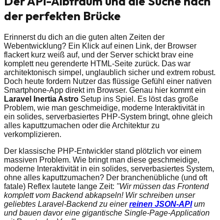
Der API-Albtraum und die Suche nach
der perfekten Brücke
Erinnerst du dich an die guten alten Zeiten der
Webentwicklung? Ein Klick auf einen Link, der Browser
flackert kurz weiß auf, und der Server schickt brav eine
komplett neu gerenderte HTML-Seite zurück. Das war
architektonisch simpel, unglaublich sicher und extrem robust.
Doch heute fordern Nutzer das flüssige Gefühl einer nativen
Smartphone-App direkt im Browser. Genau hier kommt ein
Laravel Inertia Astro
Setup ins Spiel. Es löst das große
Problem, wie man geschmeidige, moderne Interaktivität in
ein solides, serverbasiertes PHP-System bringt, ohne gleich
alles kaputtzumachen oder die Architektur zu
verkomplizieren.
Der klassische PHP-Entwickler stand plötzlich vor einem
massiven Problem. Wie bringt man diese geschmeidige,
moderne Interaktivität in ein solides, serverbasiertes System,
ohne alles kaputtzumachen? Der branchenübliche (und oft
fatale) Reflex lautete lange Zeit:
"Wir müssen das Frontend
komplett vom Backend abkapseln! Wir schreiben unser
geliebtes Laravel-Backend zu einer
reinen JSON-API
um
und bauen davor eine gigantische Single-Page-Application