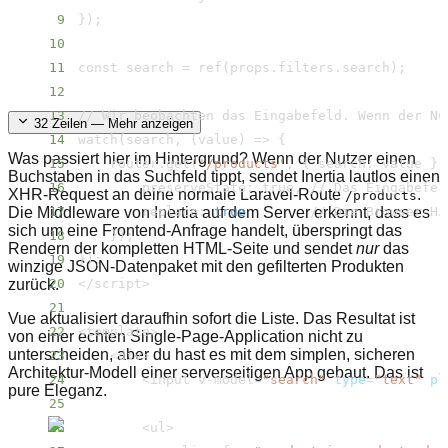
9
}
)
;
10
11
const search 
=
 ref
(
props.filters.search
)
;
12
13
32
Zeilen — Mehr anzeigen
14
watch
(
search, 
(
value
)
=
>
{
Was passiert hier im Hintergrund? Wenn der Nutzer einen
15
    router.get
(
'/​products'
, 
{
 search: value 
}
,
Buchstaben in das Suchfeld tippt, sendet Inertia lautlos einen
16
XHR-Request an deine normale Laravel-Route
.
/​products
Die Middleware von Inertia auf dem Server erkennt, dass es
17
        replace: 
true
sich um eine Frontend-Anfrage handelt, überspringt das
18
}
)
;
Rendern der kompletten HTML-Seite und sendet
nur
das
19
}
)
;
winzige JSON-Datenpaket mit den gefilterten Produkten
zurück.
20
<
/​script
>
21
Vue aktualisiert daraufhin sofort die Liste. Das Resultat ist
22
<
template
>
von einer echten Single-Page-Application nicht zu
unterscheiden, aber du hast es mit dem simplen, sicheren
23
<
div
>
Architektur-Modell einer serverseitigen App gebaut. Das ist
24
<
input v-model
=
"search"
type
=
"text"
pl
pure Eleganz.
25
26
<
ul
>