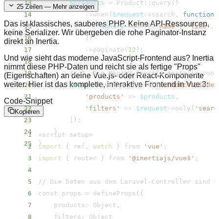
13
$products
=
 Product::query
(
)
25
Zeilen — Mehr anzeigen
14
            -
>
when
(
$request
-
>
search, 
function
Das ist klassisches, sauberes PHP. Keine API-Ressourcen,
15
$query
-
>
where
(
'name'
, 
'like'
, 
keine Serializer. Wir übergeben die rohe Paginator-Instanz
16
}
)
direkt an Inertia.
17
            -
>
paginate
(
12
)
;
Und wie sieht das moderne JavaScript-Frontend aus? Inertia
18
nimmt diese PHP-Daten und reicht sie als fertige "Props"
19
        // 
2
. Die Magie: Inertia anstelle von 
(Eigenschaften) an deine Vue.js- oder React-Komponente
weiter. Hier ist das komplette, interaktive Frontend in Vue 3:
20
return
 Inertia::render
(
'Products/​Index
21
'products'
=
>
$products
Code-Snippet
22
'filters'
=
>
$request
-
>
only
(
'searc
Kopieren
23
]
)
;
24
}
1
<
script setup
>
25
}
2
import
{
 ref, 
watch
}
 from 
'vue'
;
3
import
{
 router 
}
 from 
'@inertiajs/​vue3'
;
4
5
// Die Daten aus dem Laravel-Controller sind s
6
const props 
=
 defineProps
(
{
7
8