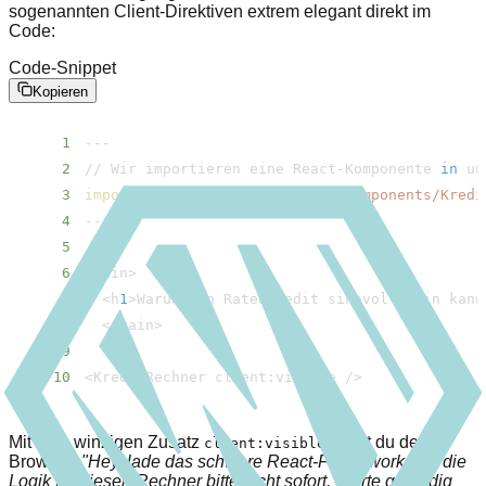
sogenannten Client-Direktiven extrem elegant direkt im
Code:
Code-Snippet
Kopieren
1
2
// Wir importieren eine React-Komponente 
in
3
import
 KreditRechner from 
'../​components/​Kred
4
5
6
<
main
>
7
<
h
1
>
Warum ein Ratenkredit sinnvoll sein kann
8
<
/​main
>
9
10
<
KreditRechner client:visible /
>
Mit dem winzigen Zusatz
sagst du dem
client:visible
Browser:
"Hey, lade das schwere React-Framework und die
Logik für diesen Rechner bitte nicht sofort. Warte geduldig