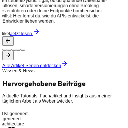
ten Lebenszyklus. Egal, ob du quälende Datenbank-
auflösen, smarte Versionierungen ohne Breaking
es einführen oder deine Endpunkte bombensicher
 willst: Hier lernst du, wie du APIs entwickelst, die
 Entwickler lieben werden.
rtikel
Jetzt lesen
Alle Artikel-Serien entdecken
Wissen & News
Hervorgehobene
Beiträge
Aktuelle Tutorials, Fachartikel und Insights aus meiner
täglichen Arbeit als Webentwickler.
it KI generiert.
I generiert.
Architecture