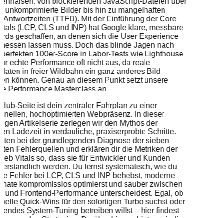
enhälsen: von blockierenden JavaScript-Dateien über
e, unkomprimierte Bilder bis hin zu mangelhaften
-Antwortzeiten (TTFB). Mit der Einführung der Core
tals (LCP, CLS und INP) hat Google klare, messbare
rds geschaffen, an denen sich die User Experience
t messen lassen muss. Doch das blinde Jagen nach
perfekten 100er-Score in Labor-Tests wie Lighthouse
 für echte Performance oft nicht aus, da reale
daten in freier Wildbahn ein ganz anderes Bild
nen können. Genau an diesem Punkt setzt unsere
te Performance Masterclass an.
Hub-Seite ist dein zentraler Fahrplan zu einer
chnellen, hochoptimierten Webpräsenz. In dieser
iligen Artikelserie zerlegen wir den Mythos der
ten Ladezeit in verdauliche, praxiserprobte Schritte.
arten bei der grundlegenden Diagnose der sieben
sten Fehlerquellen und erklären dir die Metriken der
eb Vitals so, dass sie für Entwickler und Kunden
 verständlich werden. Du lernst systematisch, wie du
ete Fehler bei LCP, CLS und INP behebst, moderne
rmate kompromisslos optimierst und sauber zwischen
- und Frontend-Performance unterscheidest. Egal, ob
nelle Quick-Wins für den sofortigen Turbo suchst oder
eifendes System-Tuning betreiben willst – hier findest