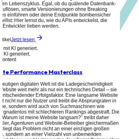
ten Lebenszyklus. Egal, ob du quälende Datenbank-
auflösen, smarte Versionierungen ohne Breaking
es einführen oder deine Endpunkte bombensicher
 willst: Hier lernst du, wie du APIs entwickelst, die
 Entwickler lieben werden.
rtikel
Jetzt lesen
d mit KI generiert.
it KI generiert.
 Content
ite Performance Masterclass
 heutigen digitalen Welt ist die Ladegeschwindigkeit
Website weit mehr als nur ein technisches Detail – sie
n entscheidender Erfolgsfaktor. Eine langsame Website
iert nicht nur die Nutzer und treibt die Absprungraten in
öhe, sondern wird auch von Suchmaschinen wie
 gnadenlos mit schlechteren Rankings abgestraft. Die
"Warum ist meine Website langsam?" treibt daher
kler, Agenturen und Website-Betreiber gleichermaßen
t liegt das Problem nicht an einer einzigen großen
e, sondern an einer Vielzahl von unbemerkten