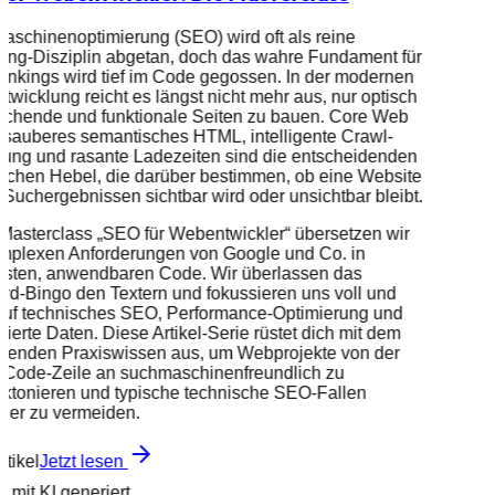
schinenoptimierung (SEO) wird oft als reine
ing-Disziplin abgetan, doch das wahre Fundament für
nkings wird tief im Code gegossen. In der modernen
wicklung reicht es längst nicht mehr aus, nur optisch
echende und funktionale Seiten zu bauen. Core Web
, sauberes semantisches HTML, intelligente Crawl-
ung und rasante Ladezeiten sind die entscheidenden
schen Hebel, die darüber bestimmen, ob eine Website
 Suchergebnissen sichtbar wird oder unsichtbar bleibt.
 Masterclass „SEO für Webentwickler“ übersetzen wir
omplexen Anforderungen von Google und Co. in
esten, anwendbaren Code. Wir überlassen das
d-Bingo den Textern und fokussieren uns voll und
auf technisches SEO, Performance-Optimierung und
urierte Daten. Diese Artikel-Serie rüstet dich mit dem
eifenden Praxiswissen aus, um Webprojekte von der
n Code-Zeile an suchmaschinenfreundlich zu
ektonieren und typische technische SEO-Fallen
cher zu vermeiden.
rtikel
Jetzt lesen
d mit KI generiert.