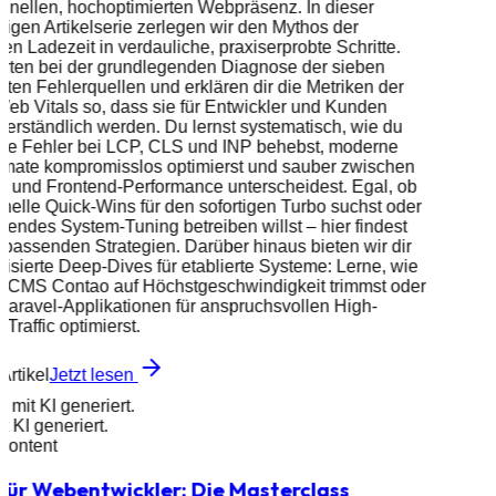
chnellen, hochoptimierten Webpräsenz. In dieser
iligen Artikelserie zerlegen wir den Mythos der
ten Ladezeit in verdauliche, praxiserprobte Schritte.
arten bei der grundlegenden Diagnose der sieben
sten Fehlerquellen und erklären dir die Metriken der
eb Vitals so, dass sie für Entwickler und Kunden
 verständlich werden. Du lernst systematisch, wie du
ete Fehler bei LCP, CLS und INP behebst, moderne
rmate kompromisslos optimierst und sauber zwischen
- und Frontend-Performance unterscheidest. Egal, ob
nelle Quick-Wins für den sofortigen Turbo suchst oder
eifendes System-Tuning betreiben willst – hier findest
 passenden Strategien. Darüber hinaus bieten wir dir
lisierte Deep-Dives für etablierte Systeme: Lerne, wie
s CMS Contao auf Höchstgeschwindigkeit trimmst oder
Laravel-Applikationen für anspruchsvollen High-
Traffic optimierst.
Artikel
Jetzt lesen
d mit KI generiert.
it KI generiert.
 Content
für Webentwickler: Die Masterclass