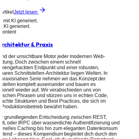
Artikel
Jetzt lesen
d mit KI generiert.
it KI generiert.
 Content
rchitektur & Praxis
ind der unsichtbare Motor jeder modernen Web-
dung. Doch zwischen einem schnell
mengehackten Endpunkt und einer robusten,
rbaren Schnittstellen-Architektur liegen Welten. In
 praxisnahen Serie nehmen wir das Konzept der
tstellen komplett auseinander und bauen es
sionell wieder auf. Wir verabschieden uns von
tischen Phrasen und stürzen uns in echten Code,
achte Strukturen und Best Practices, die sich im
 Produktionsbetrieb bewährt haben.
er grundlegenden Entscheidung zwischen REST,
QL oder tRPC über wasserdichte Authentifizierung und
schnelles Caching bis hin zum eleganten Datenkonsum
ntend – dieses Kompendium begleitet dich durch den