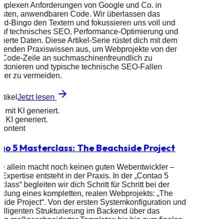
omplexen Anforderungen von Google und Co. in
esten, anwendbaren Code. Wir überlassen das
d-Bingo den Textern und fokussieren uns voll und
auf technisches SEO, Performance-Optimierung und
urierte Daten. Diese Artikel-Serie rüstet dich mit dem
eifenden Praxiswissen aus, um Webprojekte von der
n Code-Zeile an suchmaschinenfreundlich zu
ektonieren und typische technische SEO-Fallen
cher zu vermeiden.
rtikel
Jetzt lesen
d mit KI generiert.
it KI generiert.
 Content
ao 5 Masterclass: The Beachside Project
e allein macht noch keinen guten Webentwickler –
Expertise entsteht in der Praxis. In der „Contao 5
class“ begleiten wir dich Schritt für Schritt bei der
klung eines kompletten, realen Webprojekts: „The
ide Project“. Von der ersten Systemkonfiguration und
telligenten Strukturierung im Backend über das