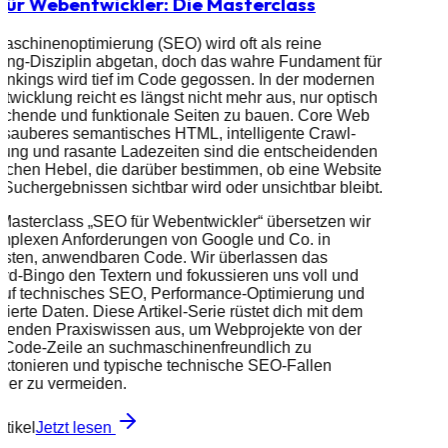
für Webentwickler: Die Masterclass
schinenoptimierung (SEO) wird oft als reine
ing-Disziplin abgetan, doch das wahre Fundament für
nkings wird tief im Code gegossen. In der modernen
wicklung reicht es längst nicht mehr aus, nur optisch
echende und funktionale Seiten zu bauen. Core Web
, sauberes semantisches HTML, intelligente Crawl-
ung und rasante Ladezeiten sind die entscheidenden
schen Hebel, die darüber bestimmen, ob eine Website
 Suchergebnissen sichtbar wird oder unsichtbar bleibt.
 Masterclass „SEO für Webentwickler“ übersetzen wir
omplexen Anforderungen von Google und Co. in
esten, anwendbaren Code. Wir überlassen das
d-Bingo den Textern und fokussieren uns voll und
auf technisches SEO, Performance-Optimierung und
urierte Daten. Diese Artikel-Serie rüstet dich mit dem
eifenden Praxiswissen aus, um Webprojekte von der
n Code-Zeile an suchmaschinenfreundlich zu
ektonieren und typische technische SEO-Fallen
cher zu vermeiden.
rtikel
Jetzt lesen