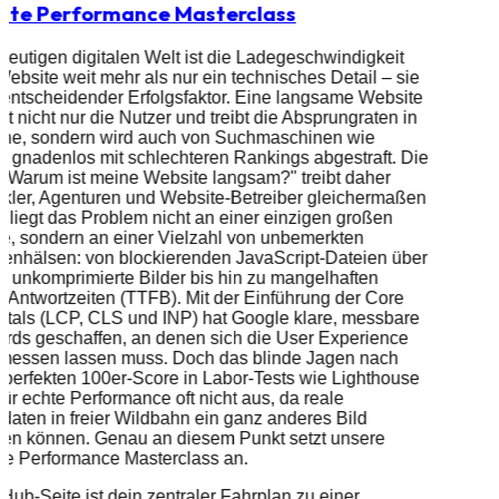
ite Performance Masterclass
 heutigen digitalen Welt ist die Ladegeschwindigkeit
Website weit mehr als nur ein technisches Detail – sie
n entscheidender Erfolgsfaktor. Eine langsame Website
iert nicht nur die Nutzer und treibt die Absprungraten in
öhe, sondern wird auch von Suchmaschinen wie
 gnadenlos mit schlechteren Rankings abgestraft. Die
"Warum ist meine Website langsam?" treibt daher
kler, Agenturen und Website-Betreiber gleichermaßen
t liegt das Problem nicht an einer einzigen großen
e, sondern an einer Vielzahl von unbemerkten
enhälsen: von blockierenden JavaScript-Dateien über
e, unkomprimierte Bilder bis hin zu mangelhaften
-Antwortzeiten (TTFB). Mit der Einführung der Core
tals (LCP, CLS und INP) hat Google klare, messbare
rds geschaffen, an denen sich die User Experience
t messen lassen muss. Doch das blinde Jagen nach
perfekten 100er-Score in Labor-Tests wie Lighthouse
 für echte Performance oft nicht aus, da reale
daten in freier Wildbahn ein ganz anderes Bild
nen können. Genau an diesem Punkt setzt unsere
te Performance Masterclass an.
Hub-Seite ist dein zentraler Fahrplan zu einer