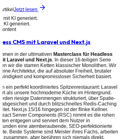
Artikel
Jetzt lesen
d mit KI generiert.
it KI generiert.
 Content
less CMS mit Laravel und Next.js
mmen in der ultimativen
Masterclass für Headless
it Laravel und Next.js
. In dieser 16-teiligen Serie
en wir die starren Ketten klassischer Monolithen. Wir
eine Architektur, die auf absoluter Freiheit, brutaler
indigkeit und kompromissloser Sicherheit basiert.
n ein perfekt koordiniertes Spitzenrestaurant: Laravel
ert als unsere hochmoderne Küche im Hintergrund.
erden riesige Datenmengen strukturiert, über Spatie-
 abgesichert und durch blitzschnelles Redis-Caching
eitet. Next.js 15/16 hingegen ist der flinke Kellner.
React Server Components (RSC) nimmt es die rohen
ten entgegen und serviert dem Nutzer in
ekunden eine atemberaubende, SEO-perfektionierte
te. Beide Systeme sind Meister ihres Fachs, arbeiten
s zusammen, aber berühren sich niemals direkt.