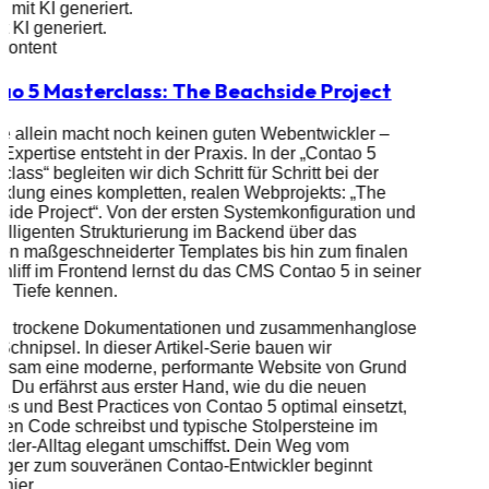
d mit KI generiert.
it KI generiert.
 Content
ao 5 Masterclass: The Beachside Project
e allein macht noch keinen guten Webentwickler –
Expertise entsteht in der Praxis. In der „Contao 5
class“ begleiten wir dich Schritt für Schritt bei der
klung eines kompletten, realen Webprojekts: „The
ide Project“. Von der ersten Systemkonfiguration und
telligenten Strukturierung im Backend über das
len maßgeschneiderter Templates bis hin zum finalen
hliff im Frontend lernst du das CMS Contao 5 in seiner
n Tiefe kennen.
ss trockene Dokumentationen und zusammenhanglose
chnipsel. In dieser Artikel-Serie bauen wir
nsam eine moderne, performante Website von Grund
f. Du erfährst aus erster Hand, wie du die neuen
es und Best Practices von Contao 5 optimal einsetzt,
en Code schreibst und typische Stolpersteine im
kler-Alltag elegant umschiffst. Dein Weg vom
eiger zum souveränen Contao-Entwickler beginnt
hier.