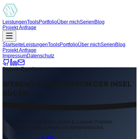
Leistungen
Tools
Portfolio
Über mich
Serien
Blog
Projekt Anfrage
Startseite
Leistungen
Tools
Portfolio
Über mich
Serien
Blog
Projekt Anfrage
Impressum
Datenschutz
Digitale Exzellenz
WEB
ENTWICKLUNG
VON DER INSEL
RÜGEN
Ich realisiere High-End
Contao
&
Laravel
Projekte.
Maßgeschneidert, schnell und kompromisslos.