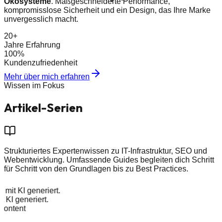
Ökosysteme
. Maßgeschneiderte Performance,
kompromisslose Sicherheit und ein Design, das Ihre Marke
unvergesslich macht.
20+
Jahre Erfahrung
100%
Kundenzufriedenheit
Mehr über mich erfahren
Wissen im Fokus
Artikel-
Serien
Strukturiertes Expertenwissen zu IT-Infrastruktur, SEO und
Webentwicklung. Umfassende Guides begleiten dich Schritt
für Schritt von den Grundlagen bis zu Best Practices.
d mit KI generiert.
it KI generiert.
 Content