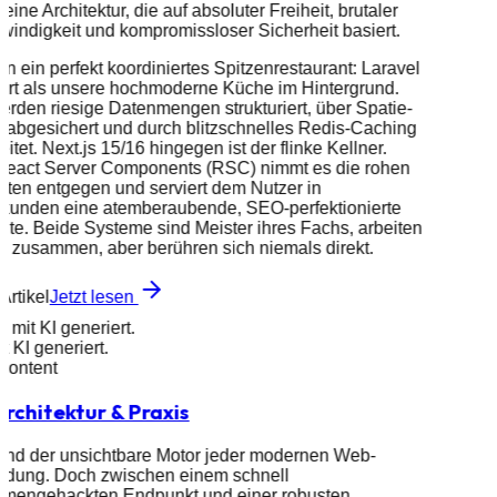
eine Architektur, die auf absoluter Freiheit, brutaler
indigkeit und kompromissloser Sicherheit basiert.
n ein perfekt koordiniertes Spitzenrestaurant: Laravel
ert als unsere hochmoderne Küche im Hintergrund.
erden riesige Datenmengen strukturiert, über Spatie-
 abgesichert und durch blitzschnelles Redis-Caching
eitet. Next.js 15/16 hingegen ist der flinke Kellner.
React Server Components (RSC) nimmt es die rohen
ten entgegen und serviert dem Nutzer in
ekunden eine atemberaubende, SEO-perfektionierte
te. Beide Systeme sind Meister ihres Fachs, arbeiten
s zusammen, aber berühren sich niemals direkt.
Artikel
Jetzt lesen
d mit KI generiert.
it KI generiert.
 Content
rchitektur & Praxis
ind der unsichtbare Motor jeder modernen Web-
dung. Doch zwischen einem schnell
mengehackten Endpunkt und einer robusten,