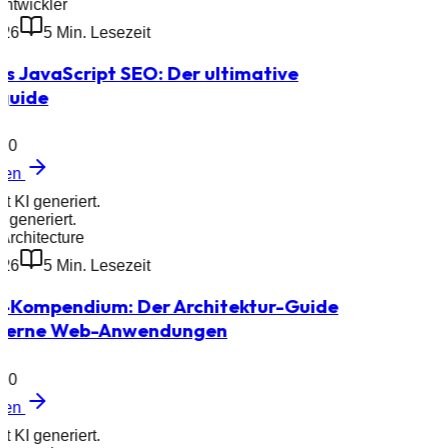
Entwickler
026
5
Min. Lesezeit
s JavaScript SEO: Der ultimative
guide
0
esen
it KI generiert.
I generiert.
Architecture
026
5
Min. Lesezeit
I-Kompendium: Der Architektur-Guide
derne Web-Anwendungen
0
esen
it KI generiert.