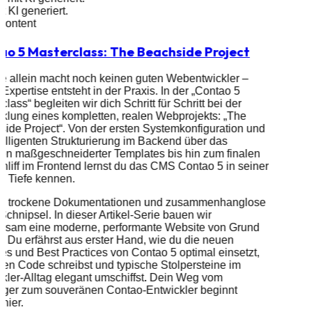
it KI generiert.
 Content
ao 5 Masterclass: The Beachside Project
e allein macht noch keinen guten Webentwickler –
Expertise entsteht in der Praxis. In der „Contao 5
class“ begleiten wir dich Schritt für Schritt bei der
klung eines kompletten, realen Webprojekts: „The
ide Project“. Von der ersten Systemkonfiguration und
telligenten Strukturierung im Backend über das
len maßgeschneiderter Templates bis hin zum finalen
hliff im Frontend lernst du das CMS Contao 5 in seiner
n Tiefe kennen.
ss trockene Dokumentationen und zusammenhanglose
chnipsel. In dieser Artikel-Serie bauen wir
nsam eine moderne, performante Website von Grund
f. Du erfährst aus erster Hand, wie du die neuen
es und Best Practices von Contao 5 optimal einsetzt,
en Code schreibst und typische Stolpersteine im
kler-Alltag elegant umschiffst. Dein Weg vom
eiger zum souveränen Contao-Entwickler beginnt
hier.