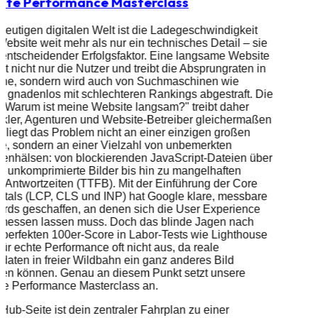
ite Performance Masterclass
 heutigen digitalen Welt ist die Ladegeschwindigkeit
Website weit mehr als nur ein technisches Detail – sie
n entscheidender Erfolgsfaktor. Eine langsame Website
iert nicht nur die Nutzer und treibt die Absprungraten in
öhe, sondern wird auch von Suchmaschinen wie
 gnadenlos mit schlechteren Rankings abgestraft. Die
"Warum ist meine Website langsam?" treibt daher
kler, Agenturen und Website-Betreiber gleichermaßen
t liegt das Problem nicht an einer einzigen großen
e, sondern an einer Vielzahl von unbemerkten
enhälsen: von blockierenden JavaScript-Dateien über
e, unkomprimierte Bilder bis hin zu mangelhaften
-Antwortzeiten (TTFB). Mit der Einführung der Core
tals (LCP, CLS und INP) hat Google klare, messbare
rds geschaffen, an denen sich die User Experience
t messen lassen muss. Doch das blinde Jagen nach
perfekten 100er-Score in Labor-Tests wie Lighthouse
 für echte Performance oft nicht aus, da reale
daten in freier Wildbahn ein ganz anderes Bild
nen können. Genau an diesem Punkt setzt unsere
te Performance Masterclass an.
Hub-Seite ist dein zentraler Fahrplan zu einer