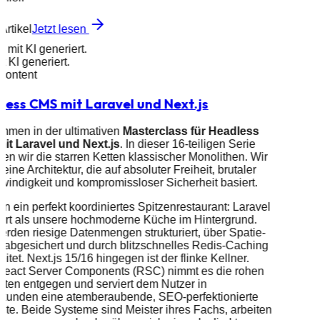
Artikel
Jetzt lesen
d mit KI generiert.
it KI generiert.
 Content
less CMS mit Laravel und Next.js
mmen in der ultimativen
Masterclass für Headless
it Laravel und Next.js
. In dieser 16-teiligen Serie
en wir die starren Ketten klassischer Monolithen. Wir
eine Architektur, die auf absoluter Freiheit, brutaler
indigkeit und kompromissloser Sicherheit basiert.
n ein perfekt koordiniertes Spitzenrestaurant: Laravel
ert als unsere hochmoderne Küche im Hintergrund.
erden riesige Datenmengen strukturiert, über Spatie-
 abgesichert und durch blitzschnelles Redis-Caching
eitet. Next.js 15/16 hingegen ist der flinke Kellner.
React Server Components (RSC) nimmt es die rohen
ten entgegen und serviert dem Nutzer in
ekunden eine atemberaubende, SEO-perfektionierte
te. Beide Systeme sind Meister ihres Fachs, arbeiten