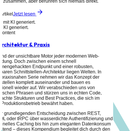
s zusammen, aber berühren sich niemals direkt.
Artikel
Jetzt lesen
d mit KI generiert.
it KI generiert.
 Content
rchitektur & Praxis
ind der unsichtbare Motor jeder modernen Web-
dung. Doch zwischen einem schnell
mengehackten Endpunkt und einer robusten,
rbaren Schnittstellen-Architektur liegen Welten. In
 praxisnahen Serie nehmen wir das Konzept der
tstellen komplett auseinander und bauen es
sionell wieder auf. Wir verabschieden uns von
tischen Phrasen und stürzen uns in echten Code,
achte Strukturen und Best Practices, die sich im
 Produktionsbetrieb bewährt haben.
er grundlegenden Entscheidung zwischen REST,
QL oder tRPC über wasserdichte Authentifizierung und
schnelles Caching bis hin zum eleganten Datenkonsum
ntend – dieses Kompendium begleitet dich durch den