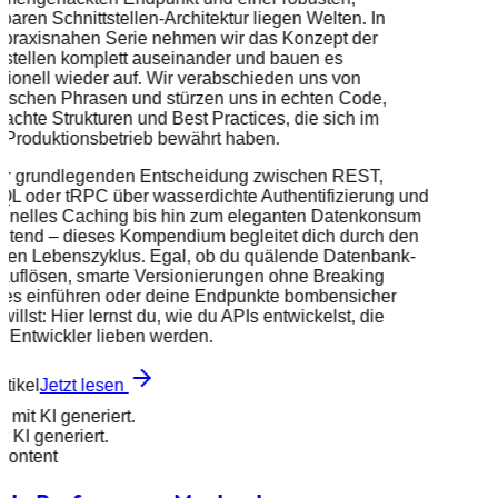
rbaren Schnittstellen-Architektur liegen Welten. In
 praxisnahen Serie nehmen wir das Konzept der
tstellen komplett auseinander und bauen es
sionell wieder auf. Wir verabschieden uns von
tischen Phrasen und stürzen uns in echten Code,
achte Strukturen und Best Practices, die sich im
 Produktionsbetrieb bewährt haben.
er grundlegenden Entscheidung zwischen REST,
QL oder tRPC über wasserdichte Authentifizierung und
schnelles Caching bis hin zum eleganten Datenkonsum
ntend – dieses Kompendium begleitet dich durch den
ten Lebenszyklus. Egal, ob du quälende Datenbank-
auflösen, smarte Versionierungen ohne Breaking
es einführen oder deine Endpunkte bombensicher
 willst: Hier lernst du, wie du APIs entwickelst, die
 Entwickler lieben werden.
rtikel
Jetzt lesen
d mit KI generiert.
it KI generiert.
 Content