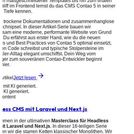
len maßgeschneiderter Templates bis hin zum finalen
hliff im Frontend lernst du das CMS Contao 5 in seiner
n Tiefe kennen.
ss trockene Dokumentationen und zusammenhanglose
chnipsel. In dieser Artikel-Serie bauen wir
nsam eine moderne, performante Website von Grund
f. Du erfährst aus erster Hand, wie du die neuen
es und Best Practices von Contao 5 optimal einsetzt,
en Code schreibst und typische Stolpersteine im
kler-Alltag elegant umschiffst. Dein Weg vom
eiger zum souveränen Contao-Entwickler beginnt
hier.
Artikel
Jetzt lesen
d mit KI generiert.
it KI generiert.
 Content
less CMS mit Laravel und Next.js
mmen in der ultimativen
Masterclass für Headless
it Laravel und Next.js
. In dieser 16-teiligen Serie
en wir die starren Ketten klassischer Monolithen. Wir