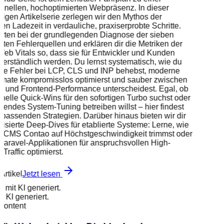
chnellen, hochoptimierten Webpräsenz. In dieser
iligen Artikelserie zerlegen wir den Mythos der
ten Ladezeit in verdauliche, praxiserprobte Schritte.
arten bei der grundlegenden Diagnose der sieben
sten Fehlerquellen und erklären dir die Metriken der
eb Vitals so, dass sie für Entwickler und Kunden
 verständlich werden. Du lernst systematisch, wie du
ete Fehler bei LCP, CLS und INP behebst, moderne
rmate kompromisslos optimierst und sauber zwischen
- und Frontend-Performance unterscheidest. Egal, ob
nelle Quick-Wins für den sofortigen Turbo suchst oder
eifendes System-Tuning betreiben willst – hier findest
 passenden Strategien. Darüber hinaus bieten wir dir
lisierte Deep-Dives für etablierte Systeme: Lerne, wie
s CMS Contao auf Höchstgeschwindigkeit trimmst oder
Laravel-Applikationen für anspruchsvollen High-
Traffic optimierst.
Artikel
Jetzt lesen
d mit KI generiert.
it KI generiert.
 Content