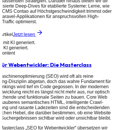
 passenden Strategien. Darüber hinaus bieten wir dir
lisierte Deep-Dives für etablierte Systeme: Lerne, wie
s CMS Contao auf Höchstgeschwindigkeit trimmst oder
Laravel-Applikationen für anspruchsvollen High-
Traffic optimierst.
Artikel
Jetzt lesen
d mit KI generiert.
it KI generiert.
 Content
für Webentwickler: Die Masterclass
schinenoptimierung (SEO) wird oft als reine
ing-Disziplin abgetan, doch das wahre Fundament für
nkings wird tief im Code gegossen. In der modernen
wicklung reicht es längst nicht mehr aus, nur optisch
echende und funktionale Seiten zu bauen. Core Web
, sauberes semantisches HTML, intelligente Crawl-
ung und rasante Ladezeiten sind die entscheidenden
schen Hebel, die darüber bestimmen, ob eine Website
 Suchergebnissen sichtbar wird oder unsichtbar bleibt.
 Masterclass „SEO für Webentwickler“ übersetzen wir