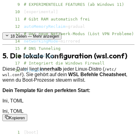
9
# EXPERIMENTELLE FEATURES (ab Windows 11)
10
[
experimental
]
11
# Gibt RAM automatisch frei
12
autoMemoryReclaim
=
13
# Der neue Netzwerk-Modus (Löst VPN Probleme)
18
Zeilen — Mehr anzeigen
14
networkingMode
=
15
# DNS Tunneling
5. Die lokale Konfiguration (wsl.conf)
16
dnsTunneling
=
17
# Integriert die Windows Firewall
Diese Datei liegt
innerhalb
jeder Linux-Distro (
/​etc/​
18
firewall
=
true
). Sie gehört auf dein
WSL Befehle Cheatsheet
,
wsl.conf
wenn du Boot-Prozesse steuern willst.
Dein Template für den perfekten Start:
Ini, TOML
Ini, TOML
Kopieren
1
[
boot
]