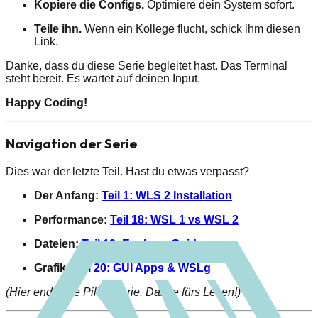
Kopiere die Configs.
Optimiere dein System sofort.
Teile ihn.
Wenn ein Kollege flucht, schick ihm diesen
Link.
Danke, dass du diese Serie begleitet hast. Das Terminal
steht bereit. Es wartet auf deinen Input.
Happy Coding!
Navigation der Serie
Dies war der letzte Teil. Hast du etwas verpasst?
Der Anfang:
Teil 1: WLS 2 Installation
Performance:
Teil 18: WSL 1 vs WSL 2
Dateien:
Teil 19: Explorer Guide
Grafik:
Teil 20: GUI Apps & WSLg
(Hier endet die Pillar-Serie. Danke fürs Lesen!)