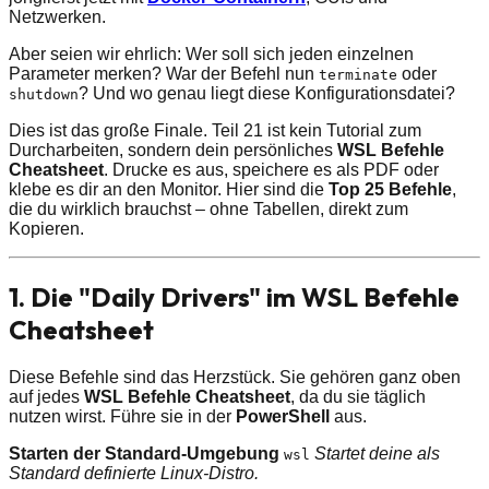
Netzwerken.
Aber seien wir ehrlich: Wer soll sich jeden einzelnen
Parameter merken? War der Befehl nun
oder
terminate
? Und wo genau liegt diese Konfigurationsdatei?
shutdown
Dies ist das große Finale. Teil 21 ist kein Tutorial zum
Durcharbeiten, sondern dein persönliches
WSL Befehle
Cheatsheet
. Drucke es aus, speichere es als PDF oder
klebe es dir an den Monitor. Hier sind die
Top 25 Befehle
,
die du wirklich brauchst – ohne Tabellen, direkt zum
Kopieren.
1. Die "Daily Drivers" im WSL Befehle
Cheatsheet
Diese Befehle sind das Herzstück. Sie gehören ganz oben
auf jedes
WSL Befehle Cheatsheet
, da du sie täglich
nutzen wirst. Führe sie in der
PowerShell
aus.
Starten der Standard-Umgebung
Startet deine als
wsl
Standard definierte Linux-Distro.