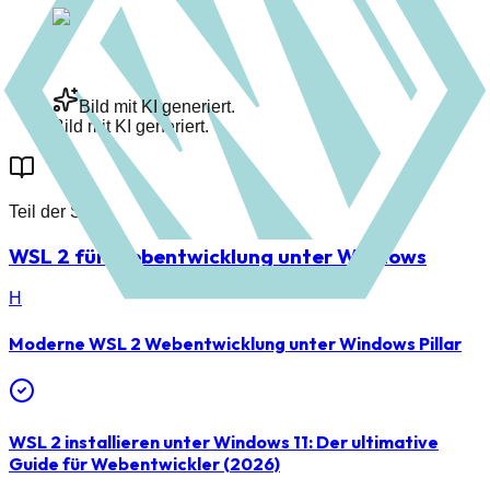
Bild mit KI generiert.
Bild mit KI generiert.
Teil der Serie
WSL 2 für Webentwicklung unter Windows
H
Moderne WSL 2 Webentwicklung unter Windows
Pillar
WSL 2 installieren unter Windows 11: Der ultimative
Guide für Webentwickler (2026)