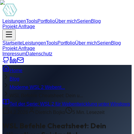
Leistungen
Tools
Portfolio
Über mich
Serien
Blog
Projekt Anfrage
Startseite
Leistungen
Tools
Portfolio
Über mich
Serien
Blog
Projekt Anfrage
Impressum
Datenschutz
Home
Blog
Moderne WSL 2 Webent...
WSL Befehle Cheatsheet: Dein u...
Teil der Serie:
WSL 2 für Webentwicklung unter Windows
4.2.2026
Dietrich Bojko
5
Min. Lesezeit
WSL Befehle Cheatsheet: Dein