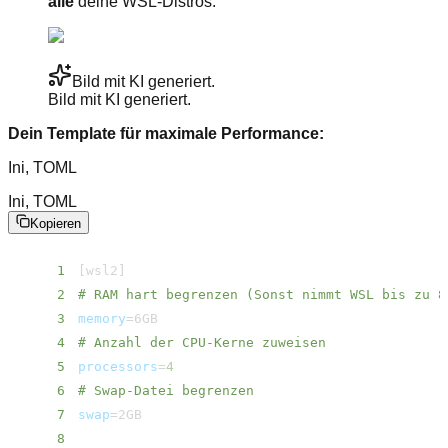
alle
deine WSL-Distros.
Bild mit KI generiert.
Bild mit KI generiert.
Dein Template für maximale Performance:
Ini, TOML
Ini, TOML
Kopieren
1
[
wsl2
]
2
# RAM hart begrenzen (Sonst nimmt WSL bis zu 8
3
memory
=
4
# Anzahl der CPU-Kerne zuweisen
5
processors
=
4
6
# Swap-Datei begrenzen
7
swap
=
8