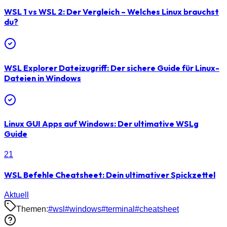
WSL 1 vs WSL 2: Der Vergleich – Welches Linux brauchst
du?
WSL Explorer Dateizugriff: Der sichere Guide für Linux-
Dateien in Windows
Linux GUI Apps auf Windows: Der ultimative WSLg
Guide
21
WSL Befehle Cheatsheet: Dein ultimativer Spickzettel
Aktuell
Themen:
#
wsl
#
windows
#
terminal
#
cheatsheet