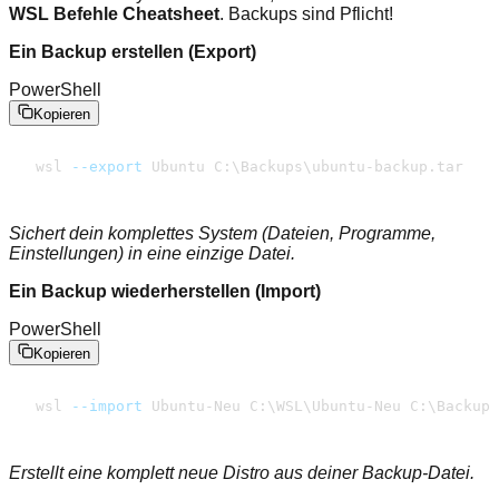
WSL Befehle Cheatsheet
. Backups sind Pflicht!
Ein Backup erstellen (Export)
PowerShell
Kopieren
wsl 
--export
 Ubuntu C:
\
Backups
\
ubuntu-backup.tar
Sichert dein komplettes System (Dateien, Programme,
Einstellungen) in eine einzige Datei.
Ein Backup wiederherstellen (Import)
PowerShell
Kopieren
wsl 
--import
 Ubuntu-Neu C:
\
WSL
\
Ubuntu-Neu C:
\
Backups
Erstellt eine komplett neue Distro aus deiner Backup-Datei.