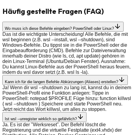
Häufig gestellte Fragen (FAQ)
Wo muss ich diese Befehle eingeben? PowerShell oder Linux?
Das ist die wichtigste Unterscheidung! Alle Befehle, die mit
wsl beginnen (z.B. wsl --install, wsl --shutdown), sind
Windows-Befehle. Du tippst sie in die PowerShell oder die
Eingabeaufforderung (CMD). Befehle zur Dateiverwaltung
innerhalb deiner Distro (wie ls, cd, apt update) gehören in
dein Linux-Terminal (Ubuntu/Debian Fenster). Ausnahme:
Du kannst Linux-Befehle aus der PowerShell heraus feuern,
indem du wsl davor setzt (z.B. wsl ls -la).
Kann ich für die langen Befehle Abkürzungen (Aliases) erstellen?
Ja! Wenn dir wsl --shutdown zu lang ist, kannst du in deinem
PowerShell-Profil eine Funktion anlegen: Tippe in
PowerShell: notepad $PROFILE Füge hinzu: function killwsl
{ wsl --shutdown } Speichere und starte PowerShell neu.
Jetzt reicht das Wort killwsl, um alles zu stoppen.
Ist wsl --unregister wirklich so gefährlich?
Ja. Es ist der "Werksreset". Der Befehl löscht die
Registrierung und die virtuelle Festplatte (ext4.vhdx) der