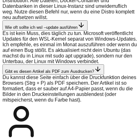
Distribution. Alle Dateien, Docker-Container und
Datenbanken in dieser Linux-Instanz sind unwiderruflich
weg. Nutze diesen Befehl nur, wenn du eine Distro komplett
neu aufsetzen willst.
Wie oft sollte ich wsl --update ausführen
Es ist kein Muss, dies täglich zu tun. Microsoft veröffentlicht
Updates für den WSL-Kernel separat von Windows-Updates.
Ich empfehle, es einmal im Monat auszuführen oder wenn du
auf einen Bug stößt. Es aktualisiert nicht dein Ubuntu (das
machst du in Linux mit sudo apt upgrade), sondern nur den
Unterbau, der Linux mit Windows verbindet.
Gibt es diesen Artikel als PDF zum Ausdrucken?
Du kannst diese Seite einfach über die Druckfunktion deines
Browsers (Strg + P) als PDF speichern. Der Artikel ist so
formatiert, dass er sauber auf A4-Papier passt, wenn du die
Bilder in den Druckeinstellungen ausblendest (oder
mitspeicherst, wenn du Farbe hast).