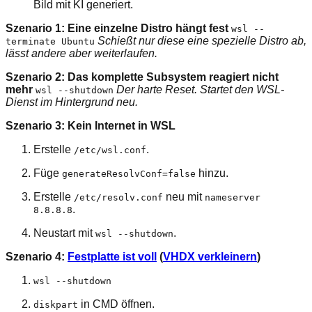
Bild mit KI generiert.
Szenario 1: Eine einzelne Distro hängt fest
wsl --
Schießt nur diese eine spezielle Distro ab,
terminate Ubuntu
lässt andere aber weiterlaufen.
Szenario 2: Das komplette Subsystem reagiert nicht
mehr
Der harte Reset. Startet den WSL-
wsl --shutdown
Dienst im Hintergrund neu.
Szenario 3: Kein Internet in WSL
Erstelle
.
/​etc/​wsl.conf
Füge
hinzu.
generateResolvConf=false
Erstelle
neu mit
/​etc/​resolv.conf
nameserver
.
8.8.8.8
Neustart mit
.
wsl --shutdown
Szenario 4:
Festplatte ist voll
(
VHDX verkleinern
)
wsl --shutdown
in CMD öffnen.
diskpart