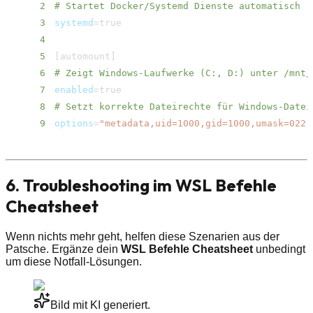
2
# Startet Docker/​Systemd Dienste automatisch
3
systemd
=
4
5
[
automount
]
6
# Zeigt Windows-Laufwerke (C:, D:) unter /​mnt/
7
enabled
=
8
# Setzt korrekte Dateirechte für Windows-Datei
9
options
=
"metadata,uid=1000,gid=1000,umask=022,
6. Troubleshooting im WSL Befehle
Cheatsheet
Wenn nichts mehr geht, helfen diese Szenarien aus der
Patsche. Ergänze dein
WSL Befehle Cheatsheet
unbedingt
um diese Notfall-Lösungen.
Bild mit KI generiert.