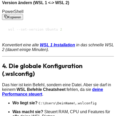
Version ändern (WSL 1 <-> WSL 2)
PowerShell
Kopieren
wsl --set-version Ubuntu 
2
Konvertiert eine alte
WSL 1 Installation
in das schnelle WSL
2 (dauert einige Minuten).
4. Die globale Konfiguration
(.wslconfig)
Das hier ist kein Befehl, sondern eine Datei. Aber sie darf in
keinem
WSL Befehle Cheatsheet
fehlen, da sie
deine
Performance steuert
.
Wo liegt sie?
C:\Users\DeinName\.wslconfig
Was macht sie?
Steuert RAM, CPU und Features für