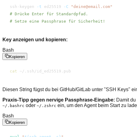
ssh-keygen 
-t
 ed25519 
-C
"deine@email.com"
# Drücke Enter für Standardpfad.
# Setze eine Passphrase für Sicherheit!
Key anzeigen und kopieren:
Bash
Kopieren
cat
 ~/.ssh/​id_ed25519.pub
Diesen String fügst du bei GitHub/GitLab unter "SSH Keys" ei
Praxis-Tipp gegen nervige Passphrase-Eingabe:
Damit du
oder
ein, um den Agent beim Start zu lade
~/.bashrc
~/.zshrc
Bash
Kopieren
eval
"
$(
ssh-agent 
-s
)
"