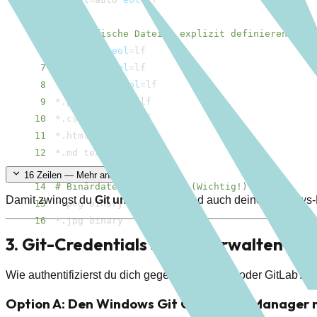
4
5
# Spezifische Dateien explizit definieren
6
*.js text 
eol
=
7
*.ts text 
eol
=
8
*.json text 
eol
=
9
*.php text 
eol
=
10
*.css text 
eol
=
11
*.html text 
eol
=
12
*.md text 
eol
=
13
16
Zeilen — Mehr anzeigen
14
# Binärdateien schützen (Wichtig!)
Damit zwingst du
Git unter WSL 2
(und auch deine Windows-K
15
16
*.jpg binary
3. Git-Credentials sicher verwalten (N
Wie authentifizierst du dich gegenüber GitHub oder GitLab? Hi
Option A: Den Windows Git Credential Manager 