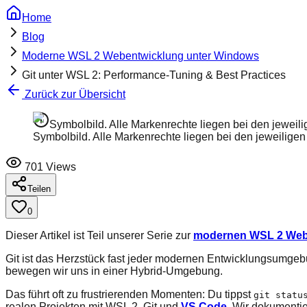
Home
Blog
Moderne WSL 2 Webentwicklung unter Windows
Git unter WSL 2: Performance-Tuning & Best Practices
Zurück zur Übersicht
Symbolbild. Alle Markenrechte liegen bei den jeweili
Symbolbild. Alle Markenrechte liegen bei den jeweiligen
701
Views
Teilen
0
Dieser Artikel ist Teil unserer Serie zur
modernen WSL 2 Web
Git ist das Herzstück fast jeder modernen Entwicklungsumgebun
bewegen wir uns in einer Hybrid-Umgebung.
Das führt oft zu frustrierenden Momenten: Du tippst
git statu
realen Projekten mit WSL 2, Git und
VS Code
. Wir dokumentie