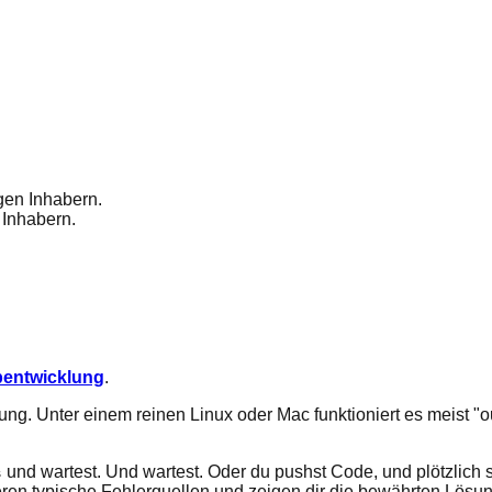
gen Inhabern.
 Inhabern.
entwicklung
.
g. Unter einem reinen Linux oder Mac funktioniert es meist "out
und wartest. Und wartest. Oder du pushst Code, und plötzlich si
s
ren typische Fehlerquellen und zeigen dir die bewährten Lösun