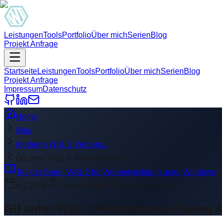
Leistungen
Tools
Portfolio
Über mich
Serien
Blog
Projekt Anfrage
Startseite
Leistungen
Tools
Portfolio
Über mich
Serien
Blog
Projekt Anfrage
Impressum
Datenschutz
Home
Blog
Moderne WSL 2 Webent...
Git unter WSL 2: Performance-T...
Teil der Serie:
WSL 2 für Webentwicklung unter Windows
4.1.2026
Dietrich Bojko
6
Min. Lesezeit
Git unter WSL 2: Performance-Tuning &