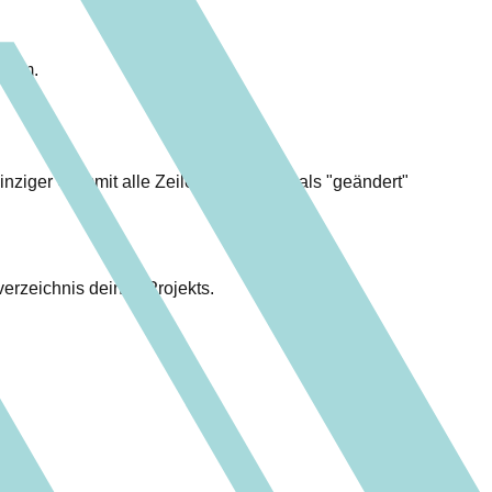
blem.
inziger Commit alle Zeilen einer Datei als "geändert"
erzeichnis deines Projekts.