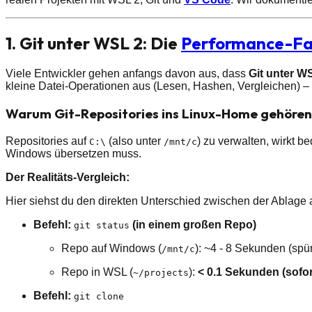
1. Git unter WSL 2: Die
Performance-Fa
Viele Entwickler gehen anfangs davon aus, dass
Git unter W
kleine Datei-Operationen aus (Lesen, Hashen, Vergleichen) –
Warum Git-Repositories ins Linux-Home gehören
Repositories auf
(also unter
) zu verwalten, wirkt b
C:\
/​mnt/​c
Windows übersetzen muss.
Der Realitäts-Vergleich:
Hier siehst du den direkten Unterschied zwischen der Ablage
Befehl:
(in einem großen Repo)
git status
Repo auf Windows (
): ~4 - 8 Sekunden (spür
/​mnt/​c
Repo in WSL (
):
< 0.1 Sekunden (sofor
~/​projects
Befehl:
git clone