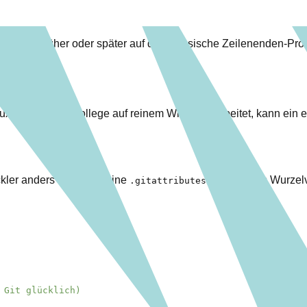
toßen früher oder später auf das klassische Zeilenenden-Pro
inux. Wenn dein Kollege auf reinem Windows arbeitet, kann ein e
ckler anders hat. Lege eine
Datei in das Wurzelv
.gitattributes
 Git glücklich)