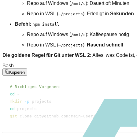
Repo auf Windows (
): Dauert oft Minuten
/​mnt/​c
Repo in WSL (
): Erledigt in
Sekunden
~/​projects
Befehl:
npm install
Repo auf Windows (
): Kaffeepause nötig
/​mnt/​c
Repo in WSL (
):
Rasend schnell
~/​projects
Die goldene Regel für Git unter WSL 2:
Alles, was Code ist,
Bash
Kopieren
# Richtiges Vorgehen:
cd
mkdir
-p
cd
git
 clone git@github.com:mein-user/​mein-projekt.git