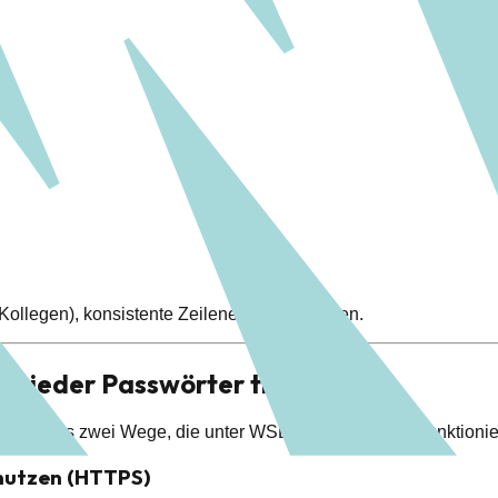
ollegen), konsistente Zeilenenden zu nutzen.
ie wieder Passwörter tippen)
er gibt es zwei Wege, die unter WSL 2 besonders gut funktionie
nutzen (HTTPS)