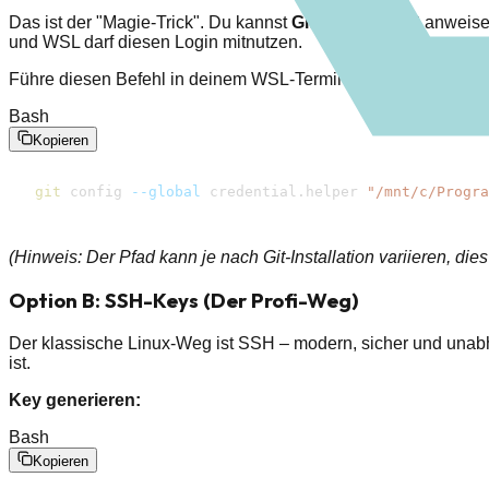
Das ist der "Magie-Trick". Du kannst
Git unter WSL 2
anweise
und WSL darf diesen Login mitnutzen.
Führe diesen Befehl in deinem WSL-Terminal aus:
Bash
Kopieren
git
 config 
--global
 credential.helper 
"/​mnt/​c/​Prog
(Hinweis: Der Pfad kann je nach Git-Installation variieren, dies
Option B: SSH-Keys (Der Profi-Weg)
Der klassische Linux-Weg ist SSH – modern, sicher und unab
ist.
Key generieren:
Bash
Kopieren