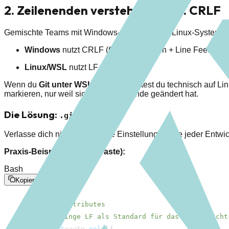
2. Zeilenenden verstehen: LF vs. CRLF
Gemischte Teams mit Windows-, macOS- und Linux-Systemen s
Windows
nutzt CRLF (Carriage Return + Line Feed).
Linux/WSL
nutzt LF (Line Feed).
Wenn du
Git unter WSL 2
nutzt, arbeitest du technisch auf L
markieren, nur weil sich das Zeilenende geändert hat.
Die Lösung:
.gitattributes
Verlasse dich nicht auf globale Einstellungen, die jeder Entwi
Praxis-Beispiel (Copy & Paste):
Bash
Kopieren
1
# .gitattributes
2
# Erzwinge LF als Standard für das Repo (macht
3
* 
text
=
auto 
eol
=