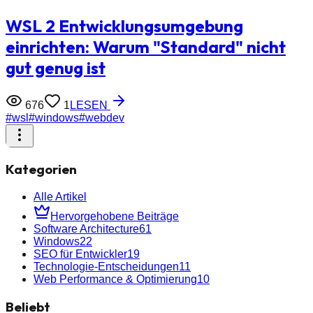
WSL 2 Entwicklungsumgebung
einrichten: Warum "Standard" nicht
gut genug ist
676
1
LESEN
#
wsl
#
windows
#
webdev
Kategorien
Alle Artikel
Hervorgehobene Beiträge
Software Architecture
61
Windows
22
SEO für Entwickler
19
Technologie-Entscheidungen
11
Web Performance & Optimierung
10
Beliebt