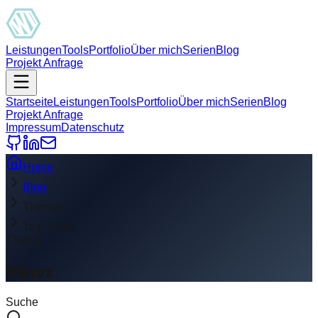
Leistungen
Tools
Portfolio
Über mich
Serien
Blog
Projekt Anfrage
Startseite
Leistungen
Tools
Portfolio
Über mich
Serien
Blog
Projekt Anfrage
Impressum
Datenschutz
Home
Blog
Themen
Tag: #linux
Thema
#linux
Suche