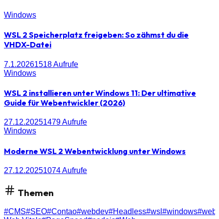
Windows
WSL 2 Speicherplatz freigeben: So zähmst du die
VHDX-Datei
7.1.2026
1518
Aufrufe
Windows
WSL 2 installieren unter Windows 11: Der ultimative
Guide für Webentwickler (2026)
27.12.2025
1479
Aufrufe
Windows
Moderne WSL 2 Webentwicklung unter Windows
27.12.2025
1074
Aufrufe
Themen
#
CMS
#
SEO
#
Contao
#
webdev
#
Headless
#
wsl
#
windows
#
webe