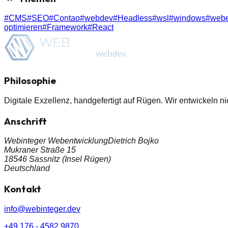
#
CMS
#
SEO
#
Contao
#
webdev
#
Headless
#
wsl
#
windows
#
webe
optimieren
#
Framework
#
React
Philosophie
Digitale Exzellenz, handgefertigt auf Rügen. Wir entwickeln n
Anschrift
Webinteger Webentwicklung
Dietrich Bojko
Mukraner Straße 15
18546 Sassnitz (Insel Rügen)
Deutschland
Kontakt
info@webinteger.dev
+49 176 - 4582 9870