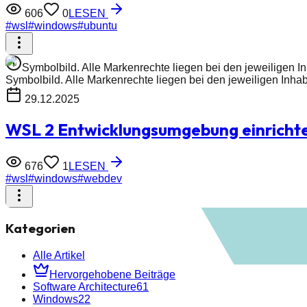
606
0
LESEN
#
wsl
#
windows
#
ubuntu
Symbolbild. Alle Markenrechte liegen bei den jeweiligen I
Symbolbild. Alle Markenrechte liegen bei den jeweiligen Inha
29.12.2025
WSL 2 Entwicklungsumgebung einrichte
676
1
LESEN
#
wsl
#
windows
#
webdev
Kategorien
Alle Artikel
Hervorgehobene Beiträge
Software Architecture
61
Windows
22