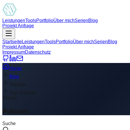
Leistungen
Tools
Portfolio
Über mich
Serien
Blog
Projekt Anfrage
Startseite
Leistungen
Tools
Portfolio
Über mich
Serien
Blog
Projekt Anfrage
Impressum
Datenschutz
Home
Blog
Themen
Tag: #ubuntu
Thema
#ubuntu
Suche