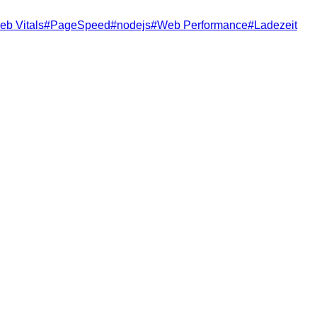
eb Vitals
#
PageSpeed
#
nodejs
#
Web Performance
#
Ladezeit