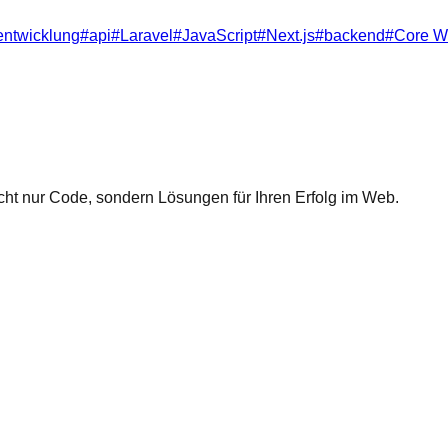
ntwicklung
#
api
#
Laravel
#
JavaScript
#
Next.js
#
backend
#
Core W
icht nur Code, sondern
Lösungen
für Ihren Erfolg im Web.