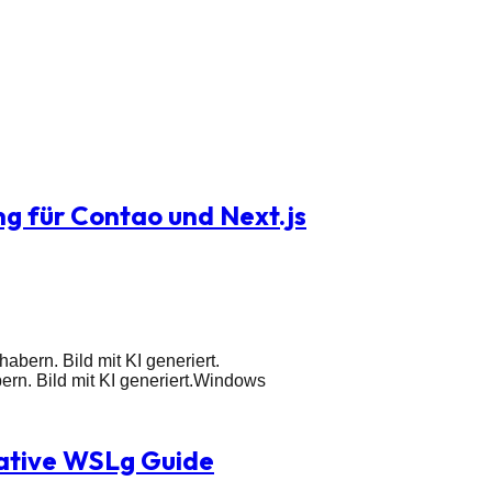
g für Contao und Next.js
abern. Bild mit KI generiert.
rn. Bild mit KI generiert.
Windows
mative WSLg Guide