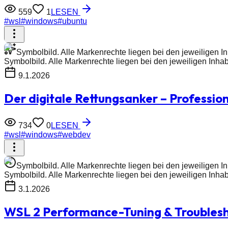
559
1
LESEN
#
wsl
#
windows
#
ubuntu
Symbolbild. Alle Markenrechte liegen bei den jeweiligen Inh
Symbolbild. Alle Markenrechte liegen bei den jeweiligen Inhabe
9.1.2026
Der digitale Rettungsanker – Professio
734
0
LESEN
#
wsl
#
windows
#
webdev
Symbolbild. Alle Markenrechte liegen bei den jeweiligen I
Symbolbild. Alle Markenrechte liegen bei den jeweiligen Inha
3.1.2026
WSL 2 Performance-Tuning & Troubles