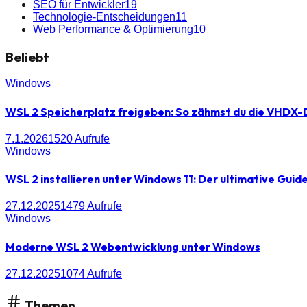
SEO für Entwickler
19
Technologie-Entscheidungen
11
Web Performance & Optimierung
10
Beliebt
Windows
WSL 2 Speicherplatz freigeben: So zähmst du die VHDX-
7.1.2026
1520
Aufrufe
Windows
WSL 2 installieren unter Windows 11: Der ultimative Guid
27.12.2025
1479
Aufrufe
Windows
Moderne WSL 2 Webentwicklung unter Windows
27.12.2025
1074
Aufrufe
Themen