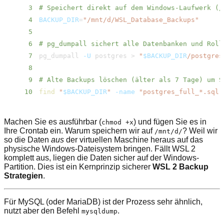
3
# Speichert direkt auf dem Windows-Laufwerk (/​m
4
BACKUP_DIR
=
"/​mnt/​d/​WSL_Database_Backups"
5
6
# pg_dumpall sichert alle Datenbanken und Roll
7
pg_dumpall 
-U
 postgres 
>
"
$BACKUP_DIR
/​postgre
8
9
# Alte Backups löschen (älter als 7 Tage) um S
10
find
"
$BACKUP_DIR
"
-name
"postgres_full_*.sql"
Machen Sie es ausführbar (
) und fügen Sie es in
chmod +x
Ihre Crontab ein. Warum speichern wir auf
? Weil wir
/​mnt/​d/
so die Daten
aus
der virtuellen Maschine heraus auf das
physische Windows-Dateisystem bringen. Fällt WSL 2
komplett aus, liegen die Daten sicher auf der Windows-
Partition. Dies ist ein Kernprinzip sicherer
WSL 2 Backup
Strategien
.
Für MySQL (oder MariaDB) ist der Prozess sehr ähnlich,
nutzt aber den Befehl
.
mysqldump