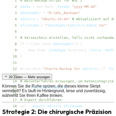
1
# Auto-Backup-Script für WSL 2
2
$date
=
 Get-Date 
-Format
"yyyy-MM-dd"
3
$backupDir
=
"D:\WSL_Backups"
4
$distro
=
"Ubuntu-24.04"
# Aktualisiert auf de
5
$filename
=
"
$backupDir
\
$distro
-
$date
.tar"
6
7
# Verzeichnis erstellen, falls nicht vorhanden
8
If 
(
!
(
Test-Path 
$backupDir
))
{
9
    New-Item 
-ItemType
 Directory 
-Force
-Path
10
}
11
12
Write-Host 
"Starte Backup für 
$distro
..."
-For
13
20
Zeilen — Mehr anzeigen
14
# Herunterfahren erzwingen, um Datenintegrität
Können Sie die Ruhe spüren, die dieses kleine Skript
15
wsl 
--terminate
$distro
vermittelt? Es läuft im Hintergrund, leise und zuverlässig,
16
während Sie Ihren Kaffee trinken.
17
# Export durchführen
18
wsl 
--export
$distro
$filename
Strategie 2: Die chirurgische Präzision
19