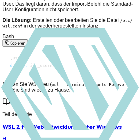
User. Das liegt daran, dass der Import-Befehl die Standard-
User-Konfiguration nicht speichert.
Die Lösung:
Erstellen oder bearbeiten Sie die Datei
/​etc/​
in der wiederhergestellten Instanz:
wsl.conf
Bash
Kopieren
[
user
]
default
=
ihr_username
Starten Sie WSL neu (
),
wsl --terminate Ubuntu-Recovered
und Sie sind wieder zu Hause.
Teil der Serie
WSL 2 für Webentwicklung unter Windows
H