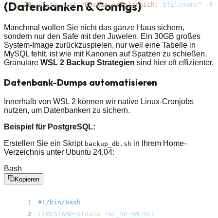
(Datenbanken & Configs)
20
Write-Host 
"Backup erfolgreich: 
$filename
"
-Fo
Manchmal wollen Sie nicht das ganze Haus sichern,
sondern nur den Safe mit den Juwelen. Ein 30GB großes
System-Image zurückzuspielen, nur weil eine Tabelle in
MySQL fehlt, ist wie mit Kanonen auf Spatzen zu schießen.
Granulare
WSL 2 Backup Strategien
sind hier oft effizienter.
Datenbank-Dumps automatisieren
Innerhalb von WSL 2 können wir native Linux-Cronjobs
nutzen, um Datenbanken zu sichern.
Beispiel für PostgreSQL:
Erstellen Sie ein Skript
in Ihrem Home-
backup_db.sh
Verzeichnis unter Ubuntu 24.04:
Bash
Kopieren
1
#!/​bin/​bash
2
TIMESTAMP
=
$(
date
 +%F_%H-%M-%S
)