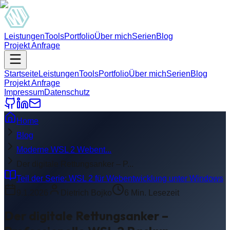
Leistungen
Tools
Portfolio
Über mich
Serien
Blog
Projekt Anfrage
Startseite
Leistungen
Tools
Portfolio
Über mich
Serien
Blog
Projekt Anfrage
Impressum
Datenschutz
Home
Blog
Moderne WSL 2 Webent...
Der digitale Rettungsanker – P...
Teil der Serie:
WSL 2 für Webentwicklung unter Windows
9.1.2026
Dietrich Bojko
6
Min. Lesezeit
Der digitale Rettungsanker –