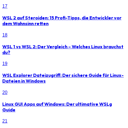
17
WSL 2 auf Steroiden: 15 Profi-Tipps, die Entwickler vor
dem Wahnsinn retten
18
WSL 1 vs WSL 2: Der Vergleich – Welches Linux brauchst
du?
19
WSL Explorer Dateizugriff: Der sichere Guide für Linux-
Dateien in Windows
20
Linux GUI Apps auf Windows: Der ultimative WSLg
Guide
21