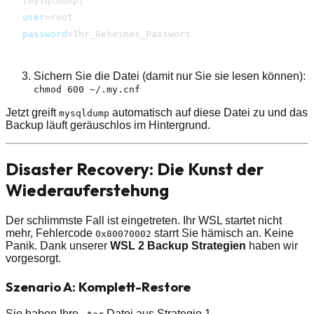
[
mysqldump
]
user
=
password
=
Ihr_Geheimes_Passwort
Sichern Sie die Datei (damit nur Sie sie lesen können):
chmod 600 ~/.my.cnf
Jetzt greift
automatisch auf diese Datei zu und das
mysqldump
Backup läuft geräuschlos im Hintergrund.
Disaster Recovery: Die Kunst der
Wiederauferstehung
Der schlimmste Fall ist eingetreten. Ihr WSL startet nicht
mehr, Fehlercode
starrt Sie hämisch an. Keine
0x80070002
Panik. Dank unserer
WSL 2 Backup Strategien
haben wir
vorgesorgt.
Szenario A: Komplett-Restore
Sie haben Ihre
Datei aus Strategie 1.