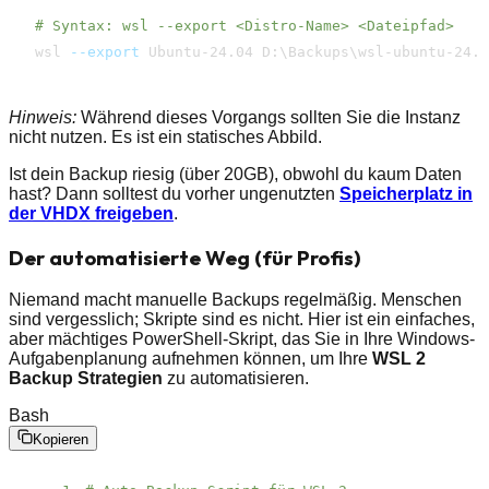
# Syntax: wsl --export <Distro-Name> <Dateipfad>
wsl 
--export
 Ubuntu-24.04 D:
\
Backups
\
wsl-ubuntu-24.0
Hinweis:
Während dieses Vorgangs sollten Sie die Instanz
nicht nutzen. Es ist ein statisches Abbild.
Ist dein Backup riesig (über 20GB), obwohl du kaum Daten
hast? Dann solltest du vorher ungenutzten
Speicherplatz in
der VHDX freigeben
.
Der automatisierte Weg (für Profis)
Niemand macht manuelle Backups regelmäßig. Menschen
sind vergesslich; Skripte sind es nicht. Hier ist ein einfaches,
aber mächtiges PowerShell-Skript, das Sie in Ihre Windows-
Aufgabenplanung aufnehmen können, um Ihre
WSL 2
Backup Strategien
zu automatisieren.
Bash
Kopieren