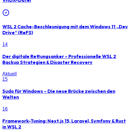
WSL 2 Cache-Beschleunigung mit dem Windows 11 „Dev
Drive“ (ReFS)
14
Der digitale Rettungsanker – Professionelle WSL 2
Backup Strategien & Disaster Recovery
Aktuell
15
Sudo für Windows – Die neue Brücke zwischen den
Welten
16
Framework-Tuning: Next.js 15, Laravel, Symfony & Rust
in WSL 2