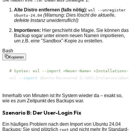
.tar
Alte Distro entfernen (falls nötig):
wsl --unregister
(Warnung: Dies löscht die aktuelle,
Ubuntu-24.04
defekte Instanz unwiderruflich!)
Importieren:
Hier geschieht die Magie. Sie können das
Backup sogar unter einem neuen Namen importieren,
um z.B. eine "Sandbox"-Kopie zu erstellen.
Bash
Kopieren
# Syntax: wsl --import <Neuer-Name> <Installations-P
wsl 
--import
 Ubuntu-Recovered D:
\
WSL
\
Instances
\
Ubunt
Innerhalb von Minuten ist Ihr System wieder da – exakt so,
wie es zum Zeitpunkt des Backups war.
Szenario B: Der User-Login Fix
Ein häufiges Problem nach dem Import von Ubuntu 24.04
Backups: Sie sind plötzlich
und nicht mehr Ihr Standard-
root