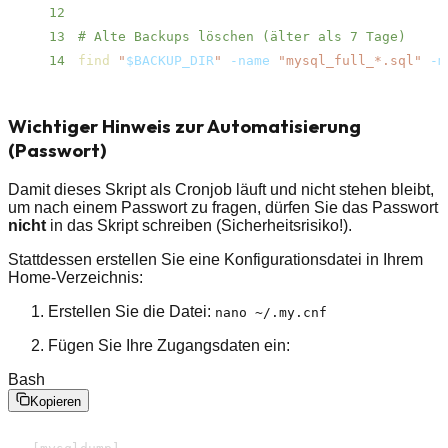
12
13
# Alte Backups löschen (älter als 7 Tage)
14
find
"
$BACKUP_DIR
"
-name
"mysql_full_*.sql"
-m
Wichtiger Hinweis zur Automatisierung
(Passwort)
Damit dieses Skript als Cronjob läuft und nicht stehen bleibt,
um nach einem Passwort zu fragen, dürfen Sie das Passwort
nicht
in das Skript schreiben (Sicherheitsrisiko!).
Stattdessen erstellen Sie eine Konfigurationsdatei in Ihrem
Home-Verzeichnis:
Erstellen Sie die Datei:
nano ~/.my.cnf
Fügen Sie Ihre Zugangsdaten ein:
Bash
Kopieren