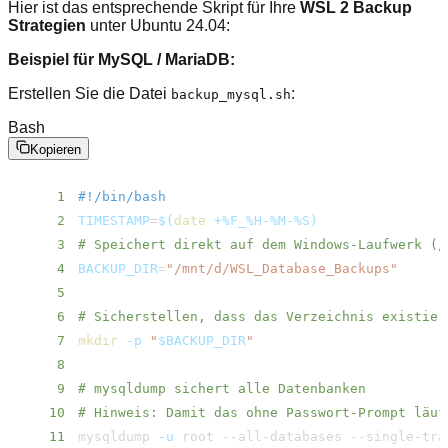
Hier ist das entsprechende Skript für Ihre
WSL 2 Backup
Strategien
unter Ubuntu 24.04:
Beispiel für MySQL / MariaDB:
Erstellen Sie die Datei
:
backup_mysql.sh
Bash
Kopieren
1
#!/​bin/​bash
2
TIMESTAMP
=
$(
date
 +%F_%H-%M-%S
)
3
# Speichert direkt auf dem Windows-Laufwerk (/​m
4
BACKUP_DIR
=
"/​mnt/​d/​WSL_Database_Backups"
5
6
# Sicherstellen, dass das Verzeichnis existier
7
mkdir
-p
"
$BACKUP_DIR
"
8
9
# mysqldump sichert alle Datenbanken
10
# Hinweis: Damit das ohne Passwort-Prompt läuf
11
mysqldump 
-u
 root --all-databases --single-tra