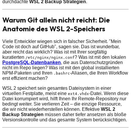
durchdachte
WSL 2 Backup Strategien
.
Warum Git allein nicht reicht: Die
Anatomie des WSL 2-Speichers
Viele Entwickler wiegen sich in falscher Sicherheit. "Mein
Code ist doch auf GitHub", sagen sie. Das ist wunderbar,
aber reicht das wirklich? Was ist mit Ihrer sorgfältig
kuratierten
? Was ist mit den lokalen
/​etc/​nginx/​nginx.conf
PostgreSQL-Datenbanken
, die aus Datenschutzgründen
nicht im Repo liegen? Was ist mit den global installierten
NPM-Paketen und Ihren
-Aliasen, die Ihren Workflow
.bashrc
erst effizient machen?
WSL 2 speichert sein gesamtes Dateisystem in einer
virtuellen Festplatte, meist eine
-Datei. Wenn diese
ext4.vhdx
Datei korrumpiert wird, hilft Ihnen Ihr Remote-Repository nur
bedingt weiter. Sie verlieren Zeit – die einzige Ressource,
die wir nicht wiederherstellen können. Effektive
WSL 2
Backup Strategien
müssen daher tiefer ansetzen als bloße
Versionskontrolle und das gesamte System berücksichtigen.