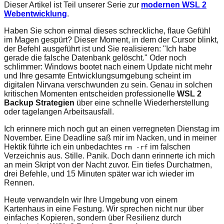
Dieser Artikel ist Teil unserer Serie zur
modernen WSL 2
Webentwicklung
.
Haben Sie schon einmal dieses schreckliche, flaue Gefühl
im Magen gespürt? Dieser Moment, in dem der Cursor blinkt,
der Befehl ausgeführt ist und Sie realisieren: "Ich habe
gerade die falsche Datenbank gelöscht." Oder noch
schlimmer: Windows bootet nach einem Update nicht mehr
und Ihre gesamte Entwicklungsumgebung scheint im
digitalen Nirvana verschwunden zu sein. Genau in solchen
kritischen Momenten entscheiden professionelle
WSL 2
Backup Strategien
über eine schnelle Wiederherstellung
oder tagelangen Arbeitsausfall.
Ich erinnere mich noch gut an einen verregneten Dienstag im
November. Eine Deadline saß mir im Nacken, und in meiner
Hektik führte ich ein unbedachtes
im falschen
rm -rf
Verzeichnis aus. Stille. Panik. Doch dann erinnerte ich mich
an mein Skript von der Nacht zuvor. Ein tiefes Durchatmen,
drei Befehle, und 15 Minuten später war ich wieder im
Rennen.
Heute verwandeln wir Ihre Umgebung von einem
Kartenhaus in eine Festung. Wir sprechen nicht nur über
einfaches Kopieren, sondern über Resilienz durch