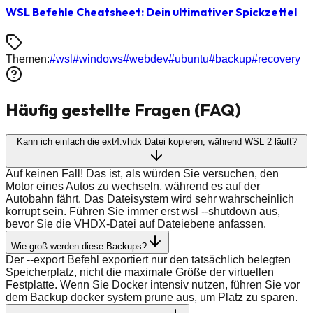
WSL Befehle Cheatsheet: Dein ultimativer Spickzettel
Themen:
#
wsl
#
windows
#
webdev
#
ubuntu
#
backup
#
recovery
Häufig gestellte Fragen (FAQ)
Kann ich einfach die ext4.vhdx Datei kopieren, während WSL 2 läuft?
Auf keinen Fall! Das ist, als würden Sie versuchen, den
Motor eines Autos zu wechseln, während es auf der
Autobahn fährt. Das Dateisystem wird sehr wahrscheinlich
korrupt sein. Führen Sie immer erst wsl --shutdown aus,
bevor Sie die VHDX-Datei auf Dateiebene anfassen.
Wie groß werden diese Backups?
Der --export Befehl exportiert nur den tatsächlich belegten
Speicherplatz, nicht die maximale Größe der virtuellen
Festplatte. Wenn Sie Docker intensiv nutzen, führen Sie vor
dem Backup docker system prune aus, um Platz zu sparen.