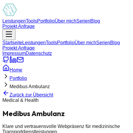
Leistungen
Tools
Portfolio
Über mich
Serien
Blog
Projekt Anfrage
Startseite
Leistungen
Tools
Portfolio
Über mich
Serien
Blog
Projekt Anfrage
Impressum
Datenschutz
Home
Portfolio
Medibus Ambulanz
Zurück zur Übersicht
Medical & Health
Medibus Ambulanz
Klare und vertrauensvolle Webpräsenz für medizinische
Transportdienstleistungen.