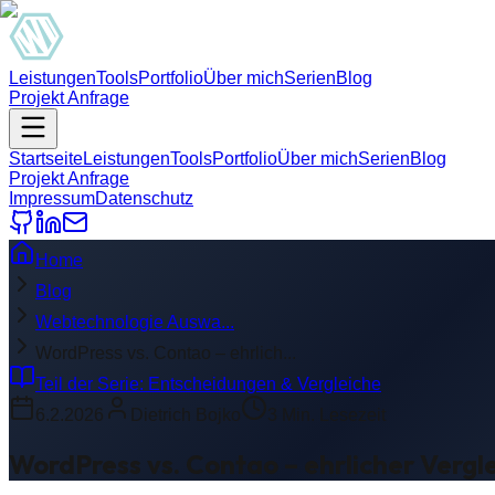
Leistungen
Tools
Portfolio
Über mich
Serien
Blog
Projekt Anfrage
Startseite
Leistungen
Tools
Portfolio
Über mich
Serien
Blog
Projekt Anfrage
Impressum
Datenschutz
Home
Blog
Webtechnologie Auswa...
WordPress vs. Contao – ehrlich...
Teil der Serie:
Entscheidungen & Vergleiche
6.2.2026
Dietrich Bojko
3
Min. Lesezeit
WordPress vs. Contao – ehrlicher Vergl