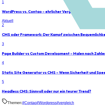
1
WordPress vs. Contao – ehrlicher Vergleich aus Entwickle
Aktuell
2
CMS oder Framework: Der Kampf zwischen Bequemlichkei
3
Page Builder vs Custom Development – Malen nach Zahl
4
Static Site Generator vs CMS – Wenn Sicherheit und Spee
5
Headless CMS: Sinnvoll oder nur ein teurer Trend?
Themen:
#
Contao
#
Wordpress
#
vergleich