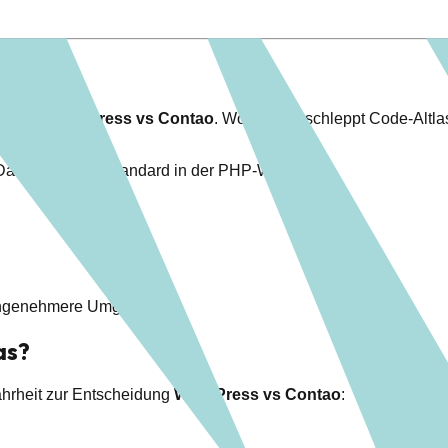
wischen
WordPress vs Contao
. WordPress schleppt Code-Altlas
 Das ist der Goldstandard in der PHP-Welt.
e angenehmere Umgebung.
as?
ahrheit zur Entscheidung
WordPress vs Contao
: