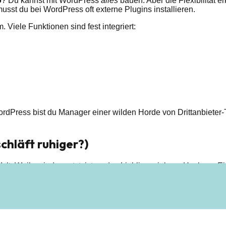
o
? Du kannst mit WordPress
alles
bauen. Aber die Flexibilität er
sst du bei WordPress oft externe Plugins installieren.
 Viele Funktionen sind fest integriert:
ordPress bist du Manager einer wilden Horde von Drittanbieter
chläft ruhiger?)
. Weil es jeder nutzt, ist es das Lieblingsziel von Hackern. E
TS-Politik (Long Term Support) und die saubere Architektur hast 
winnt für mich klar das deutsche System.