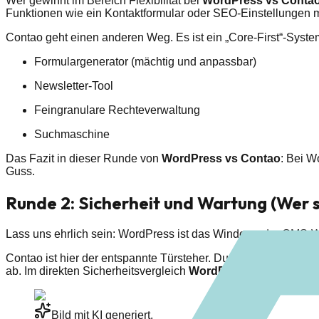
Wer gewinnt im Bereich Flexibilität bei
WordPress vs Conta
Funktionen wie ein Kontaktformular oder SEO-Einstellungen mu
Contao geht einen anderen Weg. Es ist ein „Core-First“-System.
Formulargenerator (mächtig und anpassbar)
Newsletter-Tool
Feingranulare Rechteverwaltung
Suchmaschine
Das Fazit in dieser Runde von
WordPress vs Contao
: Bei W
Guss.
Runde 2: Sicherheit und Wartung (Wer s
Lass uns ehrlich sein: WordPress ist das Windows der CMS-Welt
Contao ist hier der entspannte Türsteher. Durch die strikte L
ab. Im direkten Sicherheitsvergleich
WordPress vs Contao
ge
Bild mit KI generiert.