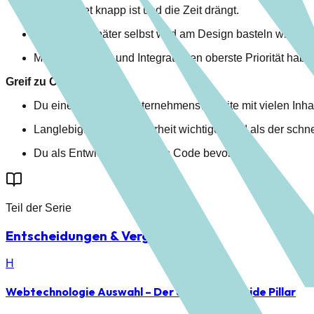
Das Budget knapp ist und die Zeit drängt.
Der Kunde später selbst wild am Design basteln will (Pa
Marketing-Tools und Integrationen oberste Priorität habe
Greif zu Contao, wenn:
Du eine komplexe Unternehmenswebsite mit vielen Inhal
Langlebigkeit und Sicherheit wichtiger sind als der schn
Du als Entwickler sauberen Code bevorzugst.
Teil der Serie
Entscheidungen & Vergleiche
H
Webtechnologie Auswahl – Der ultimative Guide
Pillar