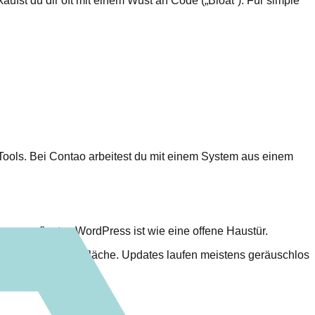
kaufst du dir oft mit einem Wust an Code („Bloat“). Für simple
-Tools. Bei Contao arbeitest du mit einem System aus einem
in ungepflegtes WordPress ist wie eine offene Haustür.
du weniger Angriffsfläche. Updates laufen meistens geräuschlos