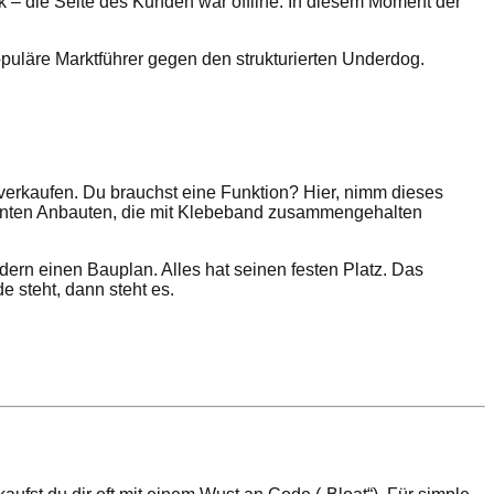
ck – die Seite des Kunden war offline. In diesem Moment der
puläre Marktführer gegen den strukturierten Underdog.
as verkaufen. Du brauchst eine Funktion? Hier, nimm dieses
s bunten Anbauten, die mit Klebeband zusammengehalten
ndern einen Bauplan. Alles hat seinen festen Platz. Das
 steht, dann steht es.