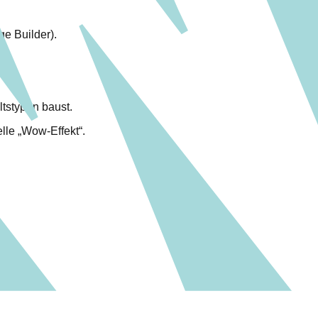
ge Builder).
n.
tstypen baust.
elle „Wow-Effekt“.