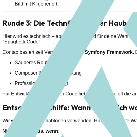
Bild mit KI generiert.
Runde 3: Die Technik unter der Haube
Hier wird es technisch – aber entscheidend für deine Wahl z
"Spaghetti-Code".
Contao basiert seit Version 4 auf dem
Symfony Framework
.
Sauberes Routing
Composer für Paketverwaltung
Professionelles Caching
Für Entwickler, die sauberen Code lieben, ist Contao oft di
Entscheidungshilfe: Wann nehme ich w
Wir wollen keine Schablonen verwenden. Hier ist die harte W
Nimm WordPress, wenn: