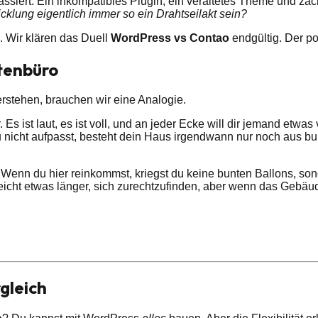
assiert. Ein inkompatibles Plugin, ein veraltetes Theme und za
lung eigentlich immer so ein Drahtseilakt sein?
h. Wir klären das Duell
WordPress vs Contao
endgültig. Der po
ktenbüro
erstehen, brauchen wir eine Analogie.
. Es ist laut, es ist voll, und an jeder Ecke will dir jemand etw
n du nicht aufpasst, besteht dein Haus irgendwann nur noch au
er. Wenn du hier reinkommst, kriegst du keine bunten Ballons, so
eicht etwas länger, sich zurechtzufinden, aber wenn das Gebäude
rgleich