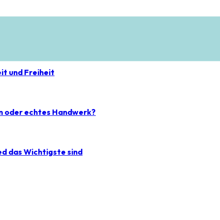
r-Sicht
t und Freiheit
en oder echtes Handwerk?
d das Wichtigste sind