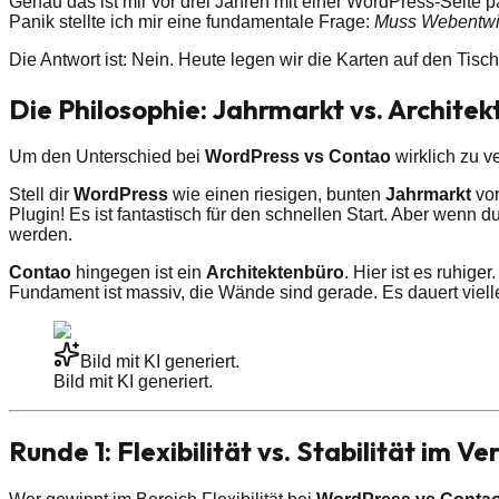
Genau das ist mir vor drei Jahren mit einer WordPress-Seite p
Panik stellte ich mir eine fundamentale Frage:
Muss Webentwick
Die Antwort ist: Nein. Heute legen wir die Karten auf den Tisc
Die Philosophie: Jahrmarkt vs. Archite
Um den Unterschied bei
WordPress vs Contao
wirklich zu v
Stell dir
WordPress
wie einen riesigen, bunten
Jahrmarkt
vor
Plugin! Es ist fantastisch für den schnellen Start. Aber wen
werden.
Contao
hingegen ist ein
Architektenbüro
. Hier ist es ruhig
Fundament ist massiv, die Wände sind gerade. Es dauert viell
Bild mit KI generiert.
Bild mit KI generiert.
Runde 1: Flexibilität vs. Stabilität im Ve